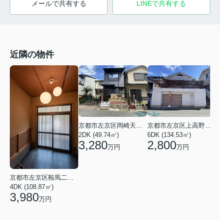
メールで共有する
LINEで共有する
近隣の物件
京都市左京区岡崎天王町
京都市左京区上高野畑町
2DK (49.74㎡)
6DK (134.53㎡)
2
3,280
2,800
万円
万円
京都市左京区鞍馬二ノ瀬町
4DK (108.87㎡)
3,980
万円