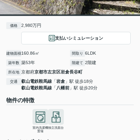
2,980万円
価格
支払いシミュレーション
160.86㎡
6LDK
建物面積
間取り
築53年
2階建
築年数
階建て
京都府
京都市左京区
岩倉長谷町
所在地
叡山電鉄鞍馬線
「
岩倉
」駅 徒歩18分
交通
叡山電鉄鞍馬線
「
八幡前
」駅 徒歩20分
物件の特徴
室内洗濯機
独立洗面台
置場