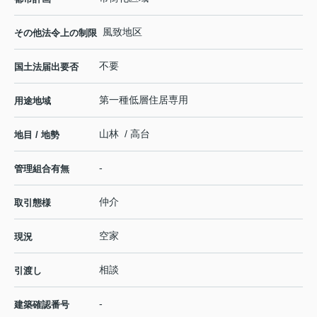
風致地区
その他法令上の制限
不要
国土法届出要否
第一種低層住居専用
用途地域
山林 / 高台
地目 / 地勢
-
管理組合有無
仲介
取引態様
空家
現況
相談
引渡し
-
建築確認番号