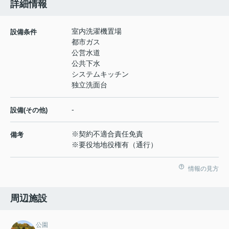
詳細情報
室内洗濯機置場
設備条件
都市ガス
公営水道
公共下水
システムキッチン
独立洗面台
-
設備(その他)
※契約不適合責任免責
備考
※要役地地役権有（通行）
情報の見方
周辺施設
公園