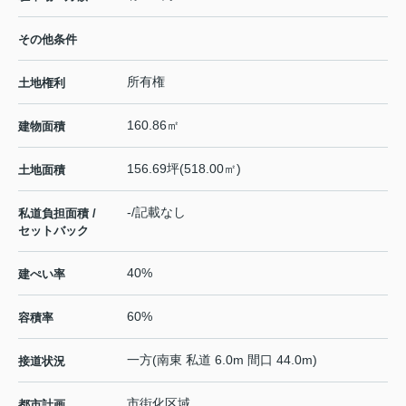
その他条件
所有権
土地権利
160.86㎡
建物面積
156.69坪(518.00㎡)
土地面積
-/記載なし
私道負担面積 /
セットバック
40%
建ぺい率
60%
容積率
一方(南東 私道 6.0m 間口 44.0m)
接道状況
市街化区域
都市計画