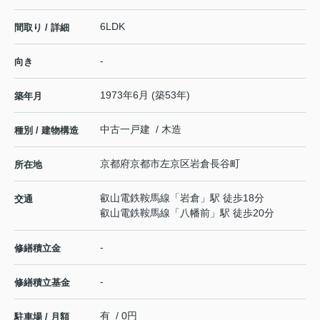
6LDK
間取り / 詳細
-
向き
1973年6月 (築53年)
築年月
中古一戸建 / 木造
種別 / 建物構造
京都府
京都市左京区
岩倉長谷町
所在地
叡山電鉄鞍馬線
「
岩倉
」駅 徒歩18分
交通
叡山電鉄鞍馬線
「
八幡前
」駅 徒歩20分
-
修繕積立金
-
修繕積立基金
有 / 0円
駐車場 / 月額