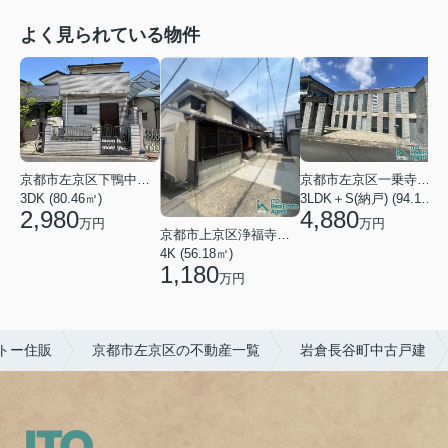
よく見られている物件
京都市左京区下鴨中川原町
京都市左京区一乗寺松田町
1
3DK (80.46㎡)
3LDK＋S(納戸) (94.10㎡)
2,980
4,880
万円
万円
京都市上京区浄福寺通一条下る東西俵屋町
4K (56.18㎡)
1,180
万円
トー住販
京都市左京区の不動産一覧
岩倉長谷町中古戸建