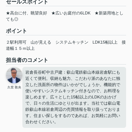
セールスポイント
★高台に付、眺望良好 ★広いお庭付の6LDK ★新築用地とし
ても◎
ポイント
２駅利用可
山が見える
システムキッチン
LDK15帖以上
接
道幅１５ｍ以上
担当者のコメント
岩倉長谷町中古戸建：叡山電鉄叡山本線岩倉駅にも
近くて便利。収納も魅力、こだわり派のあなたに独
立した洗面所の物件はいかがでしょうか。機能的で
久世 敦央
使いやすいシステムキッチン付きなので、お料理を
楽しめます。広々とした15帖以上のLDKのおかげ
で、日々の生活にゆとりが出ます。当社では叡山電
鉄叡山本線岩倉周辺の売買情報を取り扱っておりま
す。住まい探しをするのであれば、お気軽にお問い
合わせください。