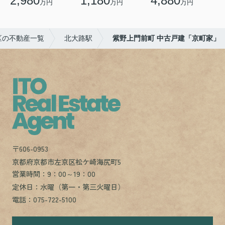
2,980
1,180
4,880
万円
万円
万円
区の不動産一覧
北大路駅
紫野上門前町 中古戸建「京町家」
〒606-0953
京都府京都市左京区松ケ崎海尻町5
営業時間：9：00～19：00
定休日：水曜（第一・第三火曜日）
電話：075-722-5100