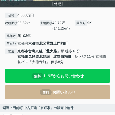
【外観】
4,580万円
価格
96.52㎡
42.72坪
9K
建物面積
土地面積
間取り
(141.25㎡)
築103年
築年数
京都府
京都市北区
紫野上門前町
所在地
京都市営烏丸線
「
北大路
」駅 徒歩18分
交通
京福電気鉄道北野線
「
北野白梅町
」駅 バス11分 京都市
営バス「大徳寺前」 停歩8分
LINEからお問い合わせ
無料
お問い合わせ
無料
紫野上門前町 中古戸建「京町家」の販売中物件