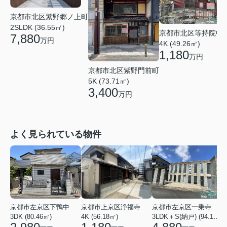
京都市北区紫野郷ノ上町
2SLDK (36.55㎡)
京都市北区等持院中
7,880
万円
4K (49.26㎡)
1,180
万円
京都市北区紫野門前町
5K (73.71㎡)
3,400
万円
よく見られている物件
京都市左京区下鴨中川原町
京都市上京区浄福寺通一条下る東西俵屋町
京都市左京区一乗寺松田町
3DK (80.46㎡)
4K (56.18㎡)
3LDK＋S(納戸) (94.10㎡)
1