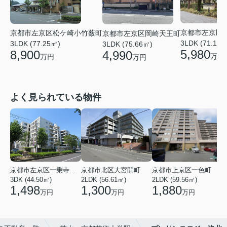
京都市左京区
京都市左京区松ケ崎小竹薮町
京都市左京区岡崎天王町
3LDK (71.19㎡
3LDK (77.25㎡)
3LDK (75.66㎡)
5,980
8,900
4,990
万円
万円
万円
よく見られている物件
京都市左京区一乗寺染殿町
京都市北区大宮開町
京都市上京区一色町
3DK (44.50㎡)
2LDK (56.61㎡)
2LDK (59.56㎡)
3
1,498
1,300
1,880
万円
万円
万円