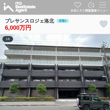
プレサンスロジェ洛北
空室1
6,000万円
1
/
8