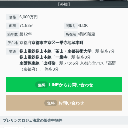
【外観】
6,000万円
価格
71.53㎡
4LDK
面積
間取り
築12年
4階/5階建
築年数
所在階
京都府
京都市左京区
一乗寺地蔵本町
所在地
叡山電鉄叡山本線
「
茶山・京都芸術大学
」駅 徒歩7分
交通
叡山電鉄叡山本線
「
一乗寺
」駅 徒歩8分
京阪鴨東線
「
出町柳
」駅 バス6分 京都市営バス「高野
（京都府）」 停歩3分
LINEからお問い合わせ
無料
お問い合わせ
無料
プレサンスロジェ洛北の販売中物件