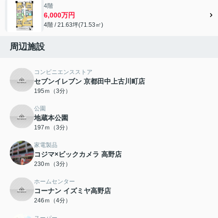
4階
6,000万円
4階 / 21.63坪(71.53㎡)
周辺施設
コンビニエンスストア
セブンイレブン 京都田中上古川町店
195ｍ（3分）
公園
地蔵本公園
197ｍ（3分）
家電製品
コジマ×ビックカメラ 高野店
230ｍ（3分）
ホームセンター
コーナン イズミヤ高野店
246ｍ（4分）