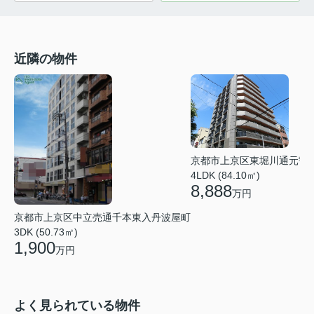
近隣の物件
京都市上京区東堀川通元誓
4LDK (84.10㎡)
8,888
万円
京都市上京区中立売通千本東入丹波屋町
3DK (50.73㎡)
1,900
万円
よく見られている物件