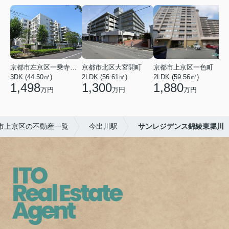
京都市左京区一乗寺染殿町
京都市北区大宮開町
京都市上京区一色町
3DK (44.50㎡)
2LDK (56.61㎡)
2LDK (59.56㎡)
3
1,498
1,300
1,880
万円
万円
万円
市上京区の不動産一覧
今出川駅
サンレジデンス錦綾東堀川