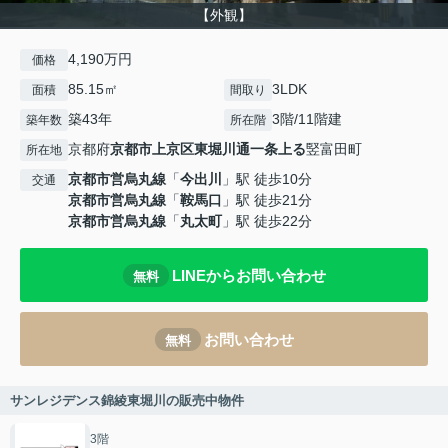
【外観】
4,190万円
価格
85.15㎡
3LDK
面積
間取り
築43年
3階/11階建
築年数
所在階
京都府
京都市上京区
東堀川通一条上る
竪富田町
所在地
京都市営烏丸線
「
今出川
」駅 徒歩10分
交通
京都市営烏丸線
「
鞍馬口
」駅 徒歩21分
京都市営烏丸線
「
丸太町
」駅 徒歩22分
LINEからお問い合わせ
無料
お問い合わせ
無料
サンレジデンス錦綾東堀川の販売中物件
3階