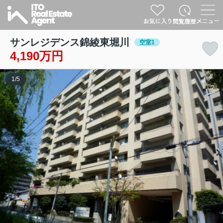
サンレジデンス錦綾東堀川
空室1
4,190万円
1
/
5