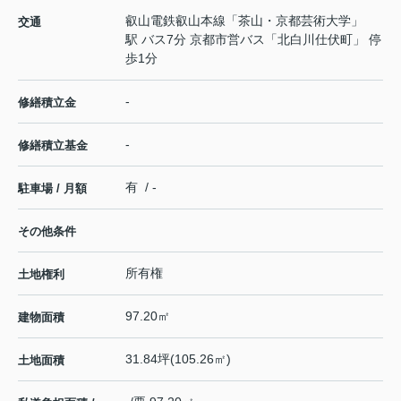
叡山電鉄叡山本線
「
茶山・京都芸術大学
」
交通
駅 バス7分 京都市営バス「北白川仕伏町」 停
歩1分
-
修繕積立金
-
修繕積立基金
有 / -
駐車場 / 月額
その他条件
所有権
土地権利
97.20㎡
建物面積
31.84坪(105.26㎡)
土地面積