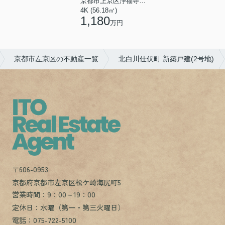
京都市上京区浄福寺通一条下る東西俵屋町
4K (56.18㎡)
1,180
万円
京都市左京区の不動産一覧
北白川仕伏町 新築戸建(2号地)
〒606-0953
京都府京都市左京区松ケ崎海尻町5
営業時間：9：00～19：00
定休日：水曜（第一・第三火曜日）
電話：075-722-5100