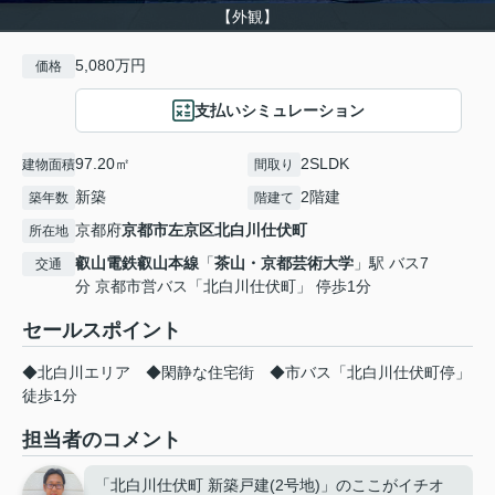
【外観】
5,080万円
価格
支払いシミュレーション
97.20㎡
2SLDK
建物面積
間取り
新築
2階建
築年数
階建て
京都府
京都市左京区
北白川仕伏町
所在地
叡山電鉄叡山本線
「
茶山・京都芸術大学
」駅 バス7
交通
分 京都市営バス「北白川仕伏町」 停歩1分
セールスポイント
◆北白川エリア ◆閑静な住宅街 ◆市バス「北白川仕伏町停」
徒歩1分
担当者のコメント
「北白川仕伏町 新築戸建(2号地)」のここがイチオ