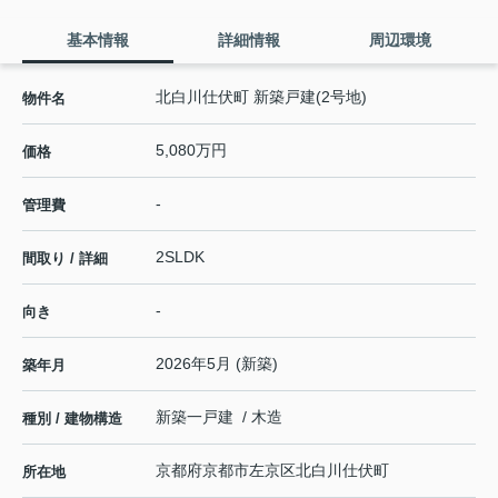
基本情報
詳細情報
周辺環境
北白川仕伏町 新築戸建(2号地)
物件名
5,080万円
価格
-
管理費
2SLDK
間取り / 詳細
-
向き
2026年5月 (新築)
築年月
新築一戸建 / 木造
種別 / 建物構造
京都府
京都市左京区
北白川仕伏町
所在地