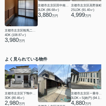
京都市左京区田中南西浦町
京都市左京区高野泉町
3LDK (86.68㎡)
2SLDK (91.40㎡)
2
3,880
4,999
万円
万円
京都市左京区鞍馬二ノ瀬町
4DK (108.87㎡)
3,980
万円
よく見られている物件
京都市左京区下鴨中川原町
京都市左京区一乗寺松田町
1
3DK (80.46㎡)
3LDK＋S(納戸) (94.10㎡)
2,980
4,880
万円
万円