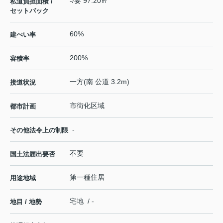
-/要 97.20㎡
私道負担面積 /
セットバック
60%
建ぺい率
200%
容積率
一方(南 公道 3.2m)
接道状況
市街化区域
都市計画
-
その他法令上の制限
不要
国土法届出要否
第一種住居
用途地域
宅地 / -
地目 / 地勢