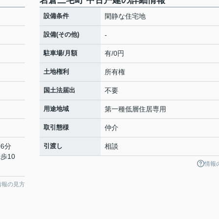
岩倉三宅町 中古戸建の詳細情報
設備条件
閑静な住宅地
設備(その他)
-
駐車場/月額
有/0円
土地権利
所有権
国土法届出
不要
用途地域
第一種低層住居専用
取引態様
仲介
6分
引渡し
相談
歩10
情報
情報の見方