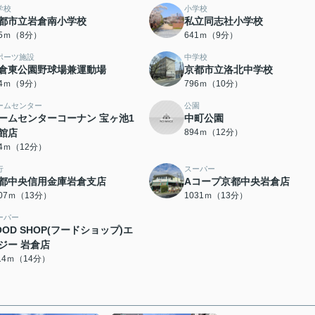
学校
小学校
都市立岩倉南小学校
私立同志社小学校
35ｍ（8分）
641ｍ（9分）
ポーツ施設
中学校
倉東公園野球場兼運動場
京都市立洛北中学校
64ｍ（9分）
796ｍ（10分）
ームセンター
公園
ームセンターコーナン 宝ヶ池1
中町公園
館店
894ｍ（12分）
84ｍ（12分）
行
スーパー
都中央信用金庫岩倉支店
Aコープ京都中央岩倉店
007ｍ（13分）
1031ｍ（13分）
ーパー
OOD SHOP(フードショップ)エ
ジー 岩倉店
114ｍ（14分）