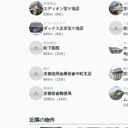
家電製品
小
エディオン宝ケ池店
京
630ｍ（8分）
6
ドラッグストア
ス
ダックス左京宝ケ池店
岩
645ｍ（9分）
6
総合病院
ホ
松下医院
ホ
803ｍ（11分）
号
8
銀行
銀
京都信用金庫岩倉中町支店
京
943ｍ（12分）
1
郵便局
ス
京都岩倉郵便局
F
1095ｍ（14分）
ム
1
近隣の物件