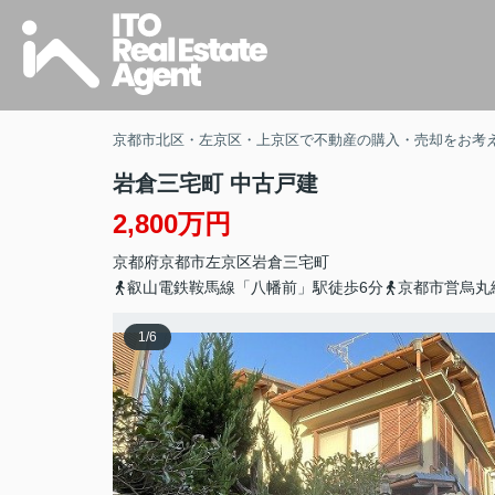
京都市北区・左京区・上京区で不動産の購入・売却をお考
岩倉三宅町 中古戸建
2,800万円
京都府
京都市左京区
岩倉三宅町
叡山電鉄鞍馬線「八幡前」駅徒歩6分
京都市営烏丸
1
/
6