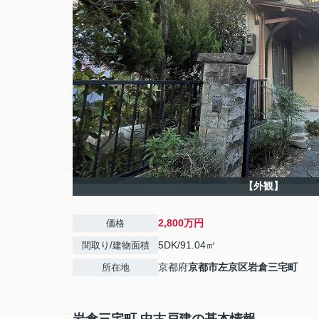
【外観】
2,800万円
価格
5DK/91.04㎡
間取り/建物面積
京都府
京都市左京区
岩倉三宅町
所在地