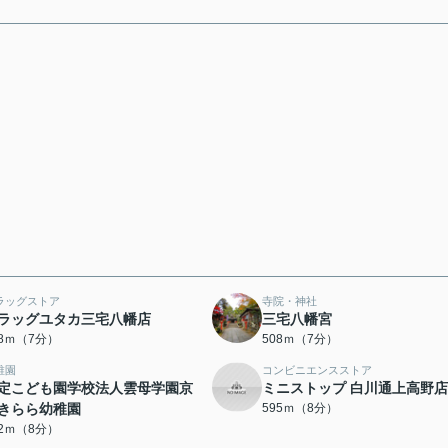
ラッグストア
寺院・神社
ラッグユタカ三宅八幡店
三宅八幡宮
98ｍ（7分）
508ｍ（7分）
稚園
コンビニエンスストア
定こども園学校法人雲母学園京
ミニストップ 白川通上高野店
きらら幼稚園
595ｍ（8分）
62ｍ（8分）