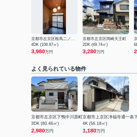
京都市左京区鞍馬二ノ瀬町
京都市左京区岡崎天王町
4DK (108.87㎡)
2DK (49.74㎡)
6
3,980
3,280
2
万円
万円
よく見られている物件
京都市左京区下鴨中川原町
京都市上京区浄福寺通一条
3DK (80.46㎡)
4K (56.18㎡)
2,980
1,180
万円
万円