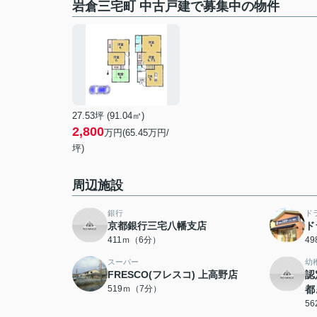
岩倉三宅町 中古戸建で募集中の物件
27.53坪 (91.04㎡)
2,800
万円(65.45万円/
坪)
周辺施設
銀行
ド
京都銀行三宅八幡支店
ド
411ｍ（6分）
4
スーパー
幼
FRESCO(フレスコ) 上高野店
認
519ｍ（7分）
都
5