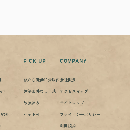
PICK UP
COMPANY
例
駅から徒歩10分以内
会社概要
の声
建築条件なし土地
アクセスマップ
改装済み
サイトマップ
フ紹介
ペット可
プライバシーポリシー
約
利用規約