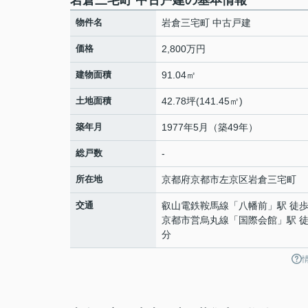
岩倉三宅町 中古戸建の基本情報
物件名
岩倉三宅町 中古戸建
価格
2,800万円
建物面積
91.04㎡
土地面積
42.78坪(141.45㎡)
築年月
1977年5月（築49年）
総戸数
-
所在地
京都府
京都市左京区
岩倉三宅町
交通
叡山電鉄鞍馬線
「
八幡前
」駅 徒歩
京都市営烏丸線
「
国際会館
」駅 徒
分