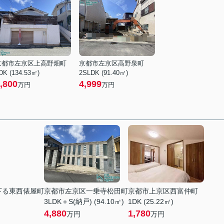
京都市左京区上高野畑町
京都市左京区高野泉町
DK (134.53㎡)
2SLDK (91.40㎡)
,800
4,999
万円
万円
下る東西俵屋町
京都市左京区一乗寺松田町
京都市上京区西富仲町
3LDK＋S(納戸) (94.10㎡)
1DK (25.22㎡)
4,880
1,780
万円
万円