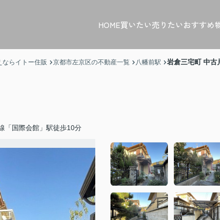
HOME
買いたい
売りたい
おすすめ
岩倉三宅町 中古
えならイトー住販
京都市左京区の不動産一覧
八幡前駅
線「国際会館」駅徒歩10分