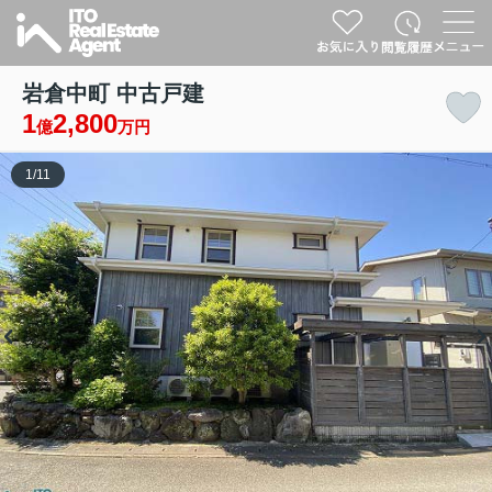
岩倉中町 中古戸建
1
2,800
億
万円
1
/
11