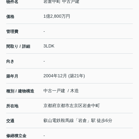
岩倉中町 中古戸建
物件名
1億2,800万円
価格
-
管理費
3LDK
間取り / 詳細
-
向き
2004年12月 (築21年)
築年月
中古一戸建 / 木造
種別 / 建物構造
京都府
京都市左京区
岩倉中町
所在地
叡山電鉄鞍馬線
「
岩倉
」駅 徒歩6分
交通
-
修繕積立金