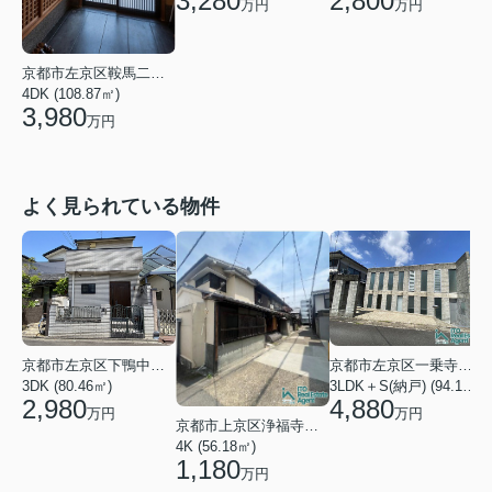
3,280
2,800
万円
万円
京都市左京区鞍馬二ノ瀬町
4DK (108.87㎡)
3,980
万円
よく見られている物件
京都市左京区下鴨中川原町
京都市左京区一乗寺松田町
1
3DK (80.46㎡)
3LDK＋S(納戸) (94.10㎡)
2,980
4,880
万円
万円
京都市上京区浄福寺通一条下る東西俵屋町
4K (56.18㎡)
1,180
万円