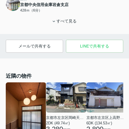
京都中央信用金庫岩倉支店
428ｍ（6分）
すべて見る
メールで共有する
LINEで共有する
近隣の物件
京都市左京区岡崎天王町
京都市左京区上高野畑町
2DK (49.74㎡)
6DK (134.53㎡)
4