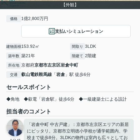
【外観】
1億2,800万円
価格
支払いシミュレーション
153.92㎡
3LDK
建物面積
間取り
築21年
2階建
築年数
階建て
京都府
京都市左京区
岩倉中町
所在地
叡山電鉄鞍馬線
「
岩倉
」駅 徒歩6分
交通
セールスポイント
◆角地 ◆叡電「岩倉駅」徒歩6分 ◆一級建築士による設計
担当者のコメント
「岩倉中町 中古戸建」：京都市左京区エリアの新居
にピッタリ。京都市立明徳小学校が通学範囲内、学
校まで徒歩8分。3LDKの物件は室内も広々としてお