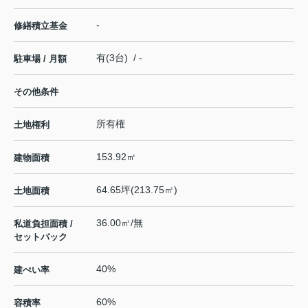
-
修繕積立基金
有(3台) / -
駐車場 / 月額
その他条件
所有権
土地権利
153.92㎡
建物面積
64.65坪(213.75㎡)
土地面積
36.00㎡/無
私道負担面積 /
セットバック
40%
建ぺい率
60%
容積率