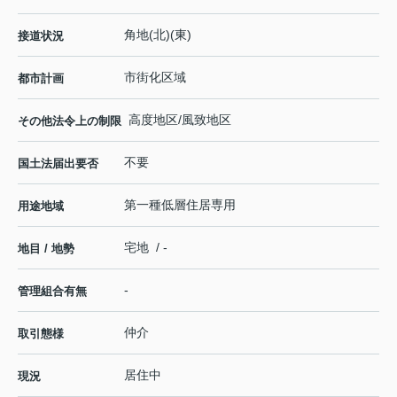
角地(北)(東)
接道状況
市街化区域
都市計画
高度地区/風致地区
その他法令上の制限
不要
国土法届出要否
第一種低層住居専用
用途地域
宅地 / -
地目 / 地勢
-
管理組合有無
仲介
取引態様
居住中
現況