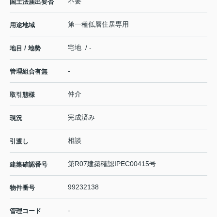
不要
国土法届出要否
第一種低層住居専用
用途地域
宅地 / -
地目 / 地勢
-
管理組合有無
仲介
取引態様
完成済み
現況
相談
引渡し
第R07建築確認IPEC00415号
建築確認番号
99232138
物件番号
-
管理コード