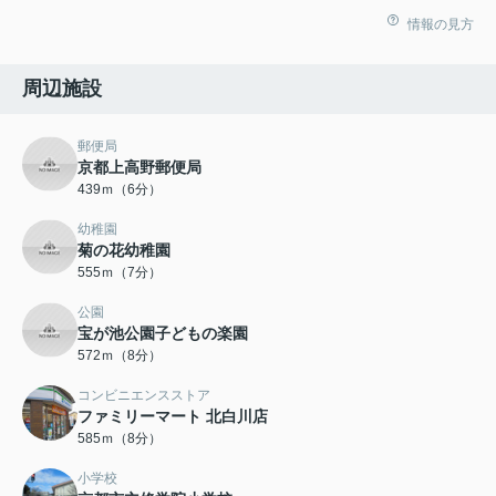
情報の見方
周辺施設
郵便局
京都上高野郵便局
439ｍ（6分）
幼稚園
菊の花幼稚園
555ｍ（7分）
公園
宝が池公園子どもの楽園
572ｍ（8分）
コンビニエンスストア
ファミリーマート 北白川店
585ｍ（8分）
小学校