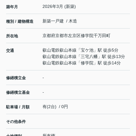
2026年3月 (新築)
築年月
新築一戸建 / 木造
種別 / 建物構造
京都府
京都市左京区
修学院千万田町
所在地
叡山電鉄叡山本線
「
宝ケ池
」駅 徒歩5分
交通
叡山電鉄叡山本線
「
三宅八幡
」駅 徒歩13分
叡山電鉄叡山本線
「
修学院
」駅 徒歩14分
-
修繕積立金
-
修繕積立基金
有(2台) / 0円
駐車場 / 月額
その他条件
所有権