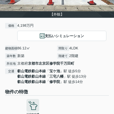
【外観】
4,198万円
価格
支払いシミュレーション
86.12㎡
4LDK
建物面積
間取り
新築
2階建
築年数
階建て
京都府
京都市左京区
修学院千万田町
所在地
叡山電鉄叡山本線
「
宝ケ池
」駅 徒歩5分
交通
叡山電鉄叡山本線
「
三宅八幡
」駅 徒歩13分
叡山電鉄叡山本線
「
修学院
」駅 徒歩14分
物件の特徴