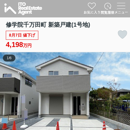
修学院千万田町 新築戸建(1号地)
8月7日 値下げ
4,198
万円
1
/
6