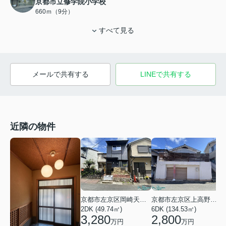
京都市立修学院小学校
660ｍ（9分）
すべて見る
メールで共有する
LINEで共有する
近隣の物件
京都市左京区岡崎天王町
京都市左京区上高野畑町
2DK (49.74㎡)
6DK (134.53㎡)
2
3,280
2,800
万円
万円