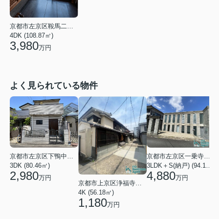
京都市左京区鞍馬二ノ瀬町
4DK (108.87㎡)
3,980
万円
よく見られている物件
京都市左京区下鴨中川原町
京都市左京区一乗寺松田町
1
3DK (80.46㎡)
3LDK＋S(納戸) (94.10㎡)
2,980
4,880
万円
万円
京都市上京区浄福寺通一条下る東西俵屋町
4K (56.18㎡)
1,180
万円