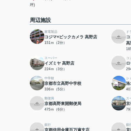
坪)
周辺施設
家電製品
ド
コジマ×ビックカメラ 高野店
コ
151ｍ（2分）
高
1
スーパー
コ
イズミヤ 高野店
ロ
224ｍ（3分）
2
中学校
シ
京都市立高野中学校
洛
336ｍ（5分）
4
郵便局
ス
京都高野東開郵便局
京
475ｍ（6分）
7
銀行
銀
京都信用金庫百万遍支店
京