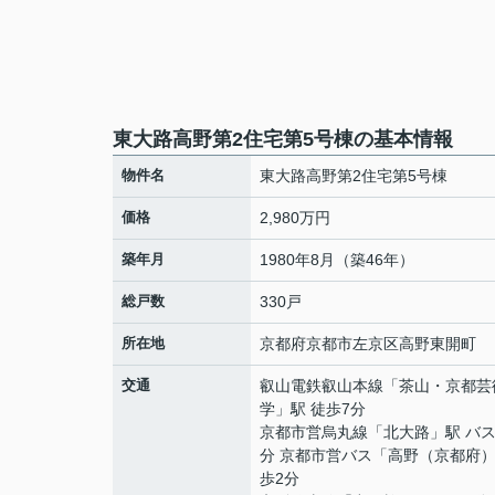
東大路高野第2住宅第5号棟の基本情報
物件名
東大路高野第2住宅第5号棟
価格
2,980万円
築年月
1980年8月（築46年）
総戸数
330戸
所在地
京都府
京都市左京区
高野東開町
交通
叡山電鉄叡山本線
「
茶山・京都芸
学
」駅 徒歩7分
京都市営烏丸線
「
北大路
」駅 バス
分 京都市営バス「高野（京都府）
歩2分