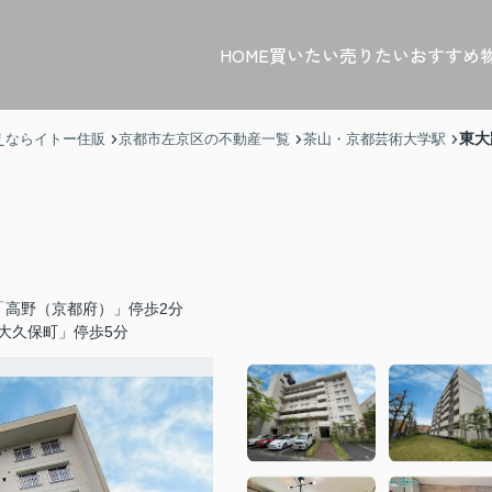
HOME
買いたい
売りたい
おすすめ
東大
えならイトー住販
京都市左京区の不動産一覧
茶山・京都芸術大学駅
「高野（京都府）」停歩2分
大久保町」停歩5分