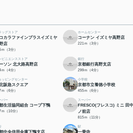
ラッグストア
ホームセンター
コカラファインプラスイズミヤ
コーナン イズミヤ高野店
野店
221ｍ（3分）
85ｍ（3分）
ンビニエンスストア
銀行
ーソン 北大路高野店
京都銀行高野支店
94ｍ（4分）
299ｍ（4分）
ョッピングセンター
小学校
北阪急スクエア
京都市立養徳小学校
07ｍ（6分）
455ｍ（6分）
ーパー
スーパー
都生活協同組合 コープ下鴨
FRESCO(フレスコ) ミニ 田
97ｍ（10分）
ノ前店
815ｍ（11分）
行
駅
都中央信用金庫下鴨支店
一乗寺