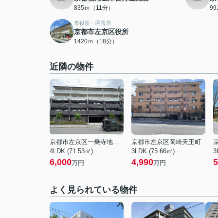
835ｍ（11分）
9
市役所・区役所
京都市左京区役所
1420ｍ（18分）
近隣の物件
京都市左京区一乗寺地蔵本町
京都市左京区岡崎天王町
4LDK (71.53㎡)
3LDK (75.66㎡)
3
6,000
4,990
5
万円
万円
よく見られている物件