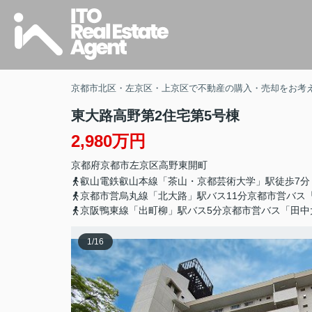
京都市北区・左京区・上京区で不動産の購入・売却をお考
東大路高野第2住宅第5号棟
2,980万円
京都府
京都市左京区
高野東開町
叡山電鉄叡山本線「茶山・京都芸術大学」駅徒歩7分
京都市営烏丸線「北大路」駅バス11分京都市営バス
京阪鴨東線「出町柳」駅バス5分京都市営バス「田中
1
/
16