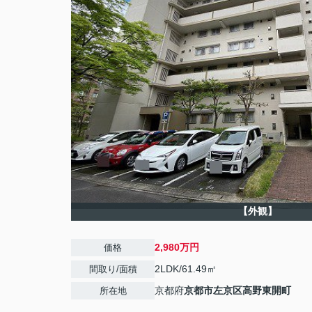
【外観】
2,980万円
価格
2LDK/61.49㎡
間取り/面積
京都府
京都市左京区
高野東開町
所在地