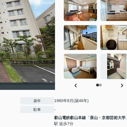
1980年8月(築46年)
築年
-
駐車
叡山電鉄叡山本線
「
茶山・京都芸術大学
駅 徒歩7分