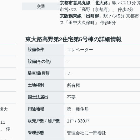
京都市営烏丸線
「
北大路
」駅 バス11分 
交通
市営バス「高野（京都府）」 停歩2分
京阪鴨東線
「
出町柳
」駅 バス5分 京都
ス「田中大久保町」 停歩5分
東大路高野第2住宅第5号棟の詳細情報
設備条件
エレベーター
設備(その他)
-
駐車場/月額
-/-
土地権利
所有権
国土法届出
不要
術大
用途地域
第一種住居
販売戸数 / 総戸数
1戸 / 330戸
11
」 停
管理形態
管理会社に一部委託