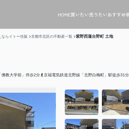
HOME
買いたい
売りたい
おすすめ
紫野西蓮台野町 土地
えならイトー住販
京都市北区の不動産一覧
「佛教大学前」停歩2分
京福電気鉄道北野線「北野白梅町」駅徒歩31分