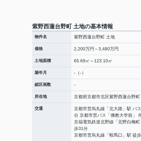
紫野西蓮台野町 土地の基本情報
物件名
紫野西蓮台野町 土地
価格
2,200万円～3,480万円
土地面積
65.69㎡～123.10㎡
築年月
-（-）
総区画数
-
所在地
京都府
京都市北区
紫野西蓮台野町
交通
京都市営烏丸線
「
北大路
」駅 バス
分 京都市営バス「佛教大学前」 
京福電気鉄道北野線
「
北野白梅町
歩31分
京都市営烏丸線
「
鞍馬口
」駅 徒歩