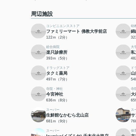
周辺施設
コンビニエンスストア
幼
ファミリーマート 佛教大学前店
錦
122ｍ（2分）
3
総合病院
大
楽只診療所
私
393ｍ（5分）
4
ドラッグストア
ド
タクミ薬局
山
497ｍ（7分）
5
寺院・神社
寺
今宮神社
大
636ｍ（8分）
6
スーパー
ス
生鮮館なかむら北山店
サ
681ｍ（9分）
7
スーパー
保