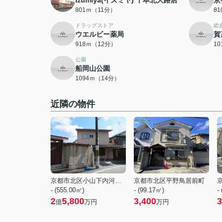
Izumiya(イズミヤ) 千本北大路店
京
801ｍ（11分）
8
ドラッグストア
総
ウエルビー薬局
賀
918ｍ（12分）
1
公園
船岡山公園
1094ｍ（14分）
近隣の物件
京都市北区小山下内河原町
京都市北区平野鳥居前町
- (555.00㎡)
- (99.17㎡)
-
2
5,800
3,400
3
億
万円
万円