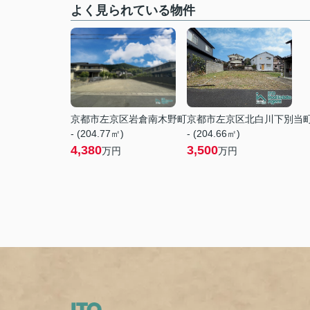
よく見られている物件
京都市左京区岩倉南木野町
京都市左京区北白川下別当
- (204.77㎡)
- (204.66㎡)
4,380
3,500
万円
万円