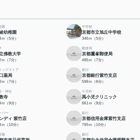
稚園
中学校
綾幼稚園
京都市立旭丘中学校
23ｍ（5分）
346ｍ（5分）
学
郵便局
立佛教大学
京都鷹峯郵便局
82ｍ（7分）
495ｍ（7分）
ラッグストア
銀行
口薬局
京都銀行紫竹支店
48ｍ（7分）
598ｍ（8分）
院・神社
小児科
教寺
禹小児クリニック
59ｍ（9分）
661ｍ（9分）
ーパー
銀行
ンディ 紫竹店
京都信用金庫紫竹支店
68ｍ（10分）
795ｍ（10分）
育園
銀行