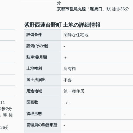
分
京都市営烏丸線
「
鞍馬口
」駅 徒歩36分
紫野西蓮台野町 土地の詳細情報
設備条件
閑静な住宅地
設備(その他)
-
駐車場/月額
-/-
土地権利
所有権
国土法届出
不要
用途地域
第一種住居
11
区画数
- / -
停歩2分
管理形態
-
」駅 徒
管理員の勤務形態
-
36分