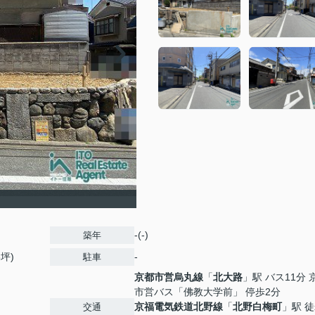
-(-)
築年
3坪)
-
駐車
京都市営烏丸線
「
北大路
」駅 バス11分 
市営バス「佛教大学前」 停歩2分
京福電気鉄道北野線
「
北野白梅町
」駅 徒
交通