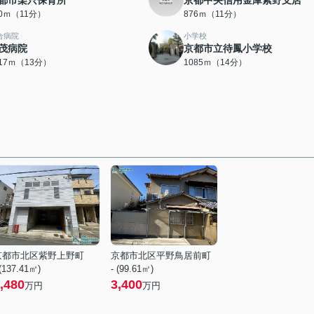
都市楽只保育所
京都中央信用金庫紫野支店
10ｍ（11分）
876ｍ（11分）
合病院
小学校
茂病院
京都市立待鳳小学校
017ｍ（13分）
1085ｍ（14分）
京都市北区紫野上野町
京都市北区平野鳥居前町
 (137.41㎡)
- (99.61㎡)
,480
3,400
万円
万円