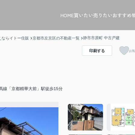
HOME
買いたい
売りたい
おすすめ
静市市原町 中古戸建
えならイトー住販
京都市左京区の不動産一覧
印刷する
お気
馬線「京都精華大前」駅徒歩15分