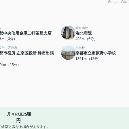
Google Ma
行
総合病院
都中央信用金庫二軒茶屋支店
洛北病院
76ｍ（3分）
403ｍ（6分）
役所・区役所
小学校
都市役所 左京区役所 静市出張
京都市立市原野小学校
1361ｍ（18分）
174ｍ（15分）
月々の支払額
円
の金額と異なる場合があります。