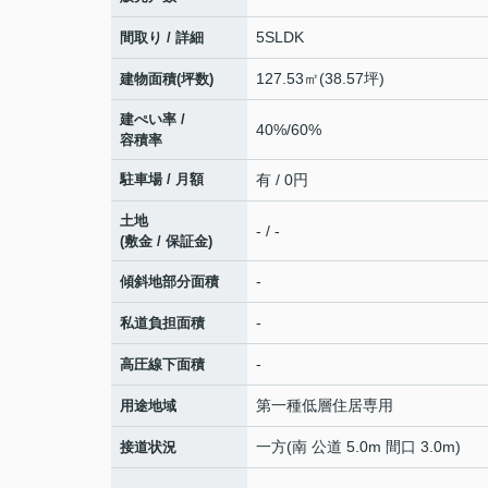
5SLDK
間取り / 詳細
127.53㎡(38.57坪)
建物面積(坪数)
建ぺい率 /
40%/60%
容積率
駐車場 / 月額
有 / 0円
土地
- / -
(敷金 / 保証金)
-
傾斜地部分面積
-
私道負担面積
-
高圧線下面積
第一種低層住居専用
用途地域
一方(南 公道 5.0m 間口 3.0m)
接道状況