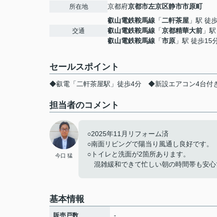
京都府
京都市左京区
静市市原町
所在地
叡山電鉄鞍馬線
「
二軒茶屋
」駅 徒
叡山電鉄鞍馬線
「
京都精華大前
」駅
交通
叡山電鉄鞍馬線
「
市原
」駅 徒歩15
セールスポイント
◆叡電「二軒茶屋駅」徒歩4分 ◆新設エアコン4台付
担当者のコメント
○2025年11月リフォーム済
○南面リビングで陽当り風通し良好です。
○トイレと洗面が2箇所あります。
今口 猛
混雑緩和できて忙しい朝の時間帯も安心
基本情報
-
販売戸数