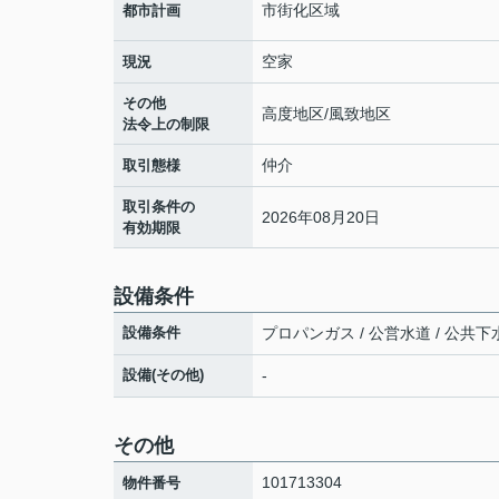
市街化区域
都市計画
空家
現況
その他
高度地区/風致地区
法令上の制限
仲介
取引態様
取引条件の
2026年08月20日
有効期限
設備条件
設備条件
プロパンガス / 公営水道 / 公共下水
設備(その他)
-
その他
101713304
物件番号