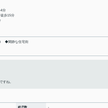
歩4分
 徒歩15分
分
き ◆閑静な住宅街
ですね。
-
総戸数