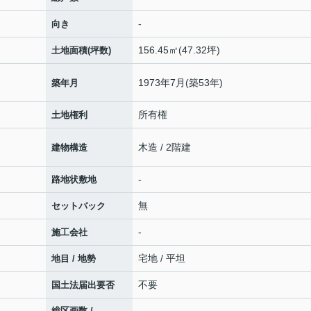
-
向き
156.45㎡(47.32坪)
土地面積(坪数)
1973年7月(築53年)
築年月
所有権
土地権利
木造 / 2階建
建物構造
-
路地状敷地
無
セットバック
-
施工会社
宅地 / 平坦
地目 / 地勢
不要
国土法届出要否
総区画数 /