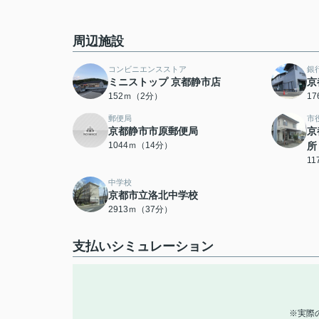
周辺施設
コンビニエンスストア
銀
ミニストップ 京都静市店
京
152ｍ（2分）
1
郵便局
市
京都静市市原郵便局
京
1044ｍ（14分）
所
1
中学校
京都市立洛北中学校
2913ｍ（37分）
支払いシミュレーション
※実際