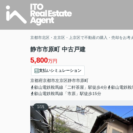
京都市北区・左京区・上京区で不動産の購入・売却をお考
静市市原町 中古戸建
5,800
万円
支払いシミュレーション
京都府
京都市左京区
静市市原町
叡山電鉄鞍馬線「二軒茶屋」駅徒歩4分
叡山電鉄鞍
叡山電鉄鞍馬線「市原」駅徒歩15分
1
/
15