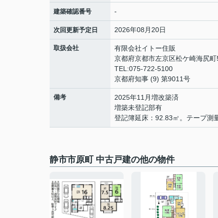
-
建築確認番号
2026年08月20日
次回更新予定日
取扱会社
有限会社イトー住販
京都府京都市左京区松ケ崎海尻町
TEL:075-722-5100
京都府知事 (9) 第9011号
備考
2025年11月増改築済
増築未登記部有
登記簿延床：92.83㎡。テープ測量約
静市市原町 中古戸建の他の物件