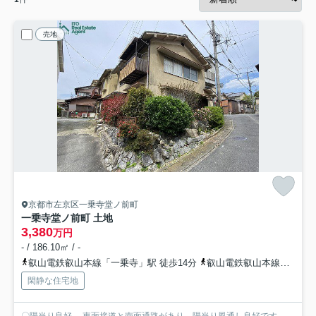
売地
京都市左京区一乗寺堂ノ前町
一乗寺堂ノ前町 土地
3,380
万円
- / 186.10㎡ / -
叡山電鉄叡山本線「一乗寺」駅 徒歩14分
叡山電鉄叡山本線「修学院」駅 徒歩13分
閑静な住宅地
〇陽当り良好 東面接道と南面通路があり、陽当り風通し良好です。