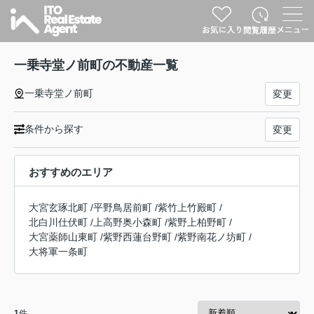
一乗寺堂ノ前町の不動産一覧
一乗寺堂ノ前町
変更
条件から探す
変更
おすすめのエリア
大宮玄琢北町
/
平野鳥居前町
/
紫竹上竹殿町
/
北白川仕伏町
/
上高野奥小森町
/
紫野上柏野町
/
大宮薬師山東町
/
紫野西蓮台野町
/
紫野南花ノ坊町
/
大将軍一条町
1
件