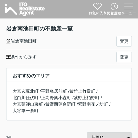
岩倉南池田町の不動産一覧
岩倉南池田町
変更
条件から探す
変更
おすすめのエリア
大宮玄琢北町
/
平野鳥居前町
/
紫竹上竹殿町
/
北白川仕伏町
/
上高野奥小森町
/
紫野上柏野町
/
大宮薬師山東町
/
紫野西蓮台野町
/
紫野南花ノ坊町
/
大将軍一条町
1
件