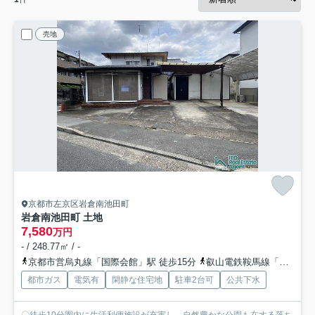
売地
京都市左京区岩倉南池田町
岩倉南池田町 土地
7,580
万円
- / 248.77㎡ / -
京都市営烏丸線「国際会館」駅 徒歩15分
叡山電鉄鞍馬線「木野」駅 徒歩13分
都市ガス
電気有
閑静な住宅地
駐車2台可
公共下水
〇徒歩10分圏内に生活利便施設が充実し、自然豊かな公園も在する落ち