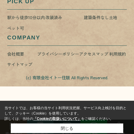
PICK UP
駅から徒歩10分以内
改装済み
建築条件なし土地
ペット可
COMPANY
会社概要
プライバシーポリシー
アクセスマップ
利用規約
サイトマップ
(c) 有限会社イトー住販 All Rights Reserved.
当サイトでは、お客様の当サイト利用状況把握、サービス向上検討を目的と
して、クッキー（Cookie）を使用しています。
詳しくは、当社の
「Cookieの取扱いについて」
をご確認ください。
閉じる
来店予約
売却査定
メール
LINE
電話