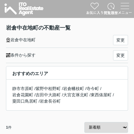
岩倉中在地町の不動産一覧
岩倉中在地町
変更
条件から探す
変更
おすすめのエリア
静市市原町
/
紫野中柏野町
/
岩倉幡枝町
/
寺今町
/
岩倉花園町
/
吉田中大路町
/
大宮玄琢北町
/
東西俵屋町
/
粟田口鳥居町
/
岩倉長谷町
1
件