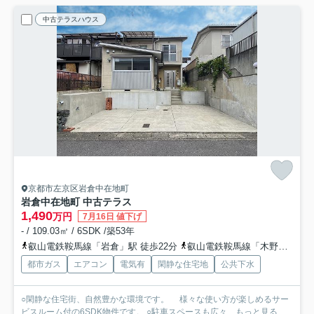
中古テラスハウス
京都市左京区岩倉中在地町
岩倉中在地町 中古テラス
1,490
万円
7月16日 値下げ
- / 109.03㎡ / 6SDK /築53年
叡山電鉄鞍馬線「岩倉」駅 徒歩22分
叡山電鉄鞍馬線「木野」駅 徒歩29分
都市ガス
エアコン
電気有
閑静な住宅地
公共下水
○閑静な住宅街、自然豊かな環境です。 様々な使い方が楽しめるサー
ビスルーム付の6SDK物件です。 ○駐車スペースも広々...
もっと見る