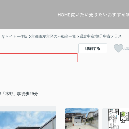
HOME
買いたい
売りたい
おすすめ
岩倉中在地町 中古テラス
えならイトー住販
京都市左京区の不動産一覧
印刷する
お気
「木野」駅徒歩29分