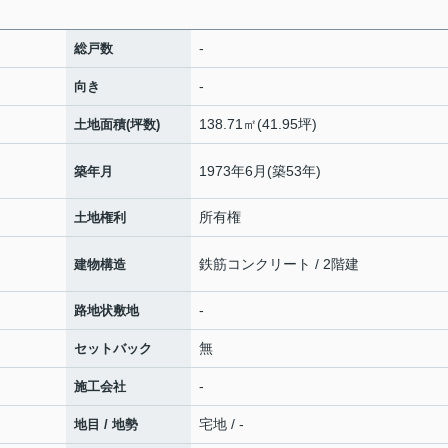
-
総戸数
-
向き
138.71㎡(41.95坪)
土地面積(坪数)
1973年6月(築53年)
築年月
所有権
土地権利
鉄筋コンクリート / 2階建
建物構造
-
路地状敷地
無
セットバック
-
施工会社
宅地 / -
地目 / 地勢