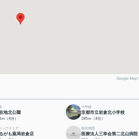
Google Ma
園
小学校
在地北公園
京都市立岩倉北小学校
78ｍ（4分）
295ｍ（4分）
ラッグストア
総合病院
るがも薬局岩倉店
医療法人三幸会第二北山病院