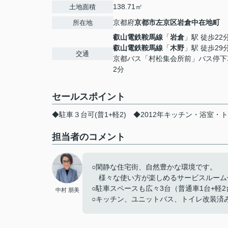
138.71㎡
土地面積
京都府
京都市左京区
岩倉中在地町
所在地
叡山電鉄鞍馬線
「
岩倉
」駅 徒歩22
叡山電鉄鞍馬線
「
木野
」駅 徒歩29
交通
京都バス「村松集会所前」バス停下
2分
セールスポイント
◆駐車３台可(普1+軽2) ◆2012年キッチン・浴室・
担当者のコメント
○閑静な住宅街、自然豊かな環境です。
様々な使い方が楽しめるサービスルーム付
○駐車スペースも広々3台（普通車1台+軽2
中村 朋美
○キッチン、ユニットバス、トイレ改装済