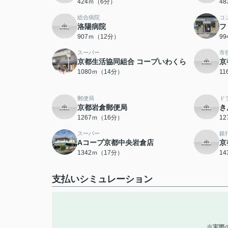
424ｍ（6分）
4
総合病院
コ
洛陽病院
フ
907ｍ（12分）
9
スーパー
市
京都生活協同組合 コープいわくら
京
1080ｍ（14分）
1
郵便局
ド
京都岩倉郵便局
き
1267ｍ（16分）
1
スーパー
銀
Aコープ京都中央岩倉店
京
1342ｍ（17分）
1
支払いシミュレーション
※実際