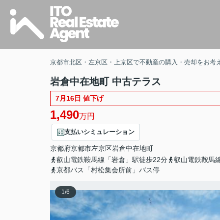
京都市北区・左京区・上京区で不動産の購入・売却をお考
岩倉中在地町 中古テラス
7月16日 値下げ
1,490
万円
支払いシミュレーション
京都府
京都市左京区
岩倉中在地町
叡山電鉄鞍馬線「岩倉」駅徒歩22分
叡山電鉄鞍馬線
京都バス「村松集会所前」バス停
1
/
6