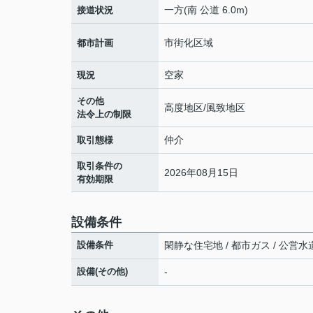
一方(南 公道 6.0m)
接道状況
市街化区域
都市計画
空家
現況
その他
高度地区/風致地区
法令上の制限
仲介
取引態様
取引条件の
2026年08月15日
有効期限
設備条件
設備条件
閑静な住宅地 / 都市ガス / 公営水道 
設備(その他)
-