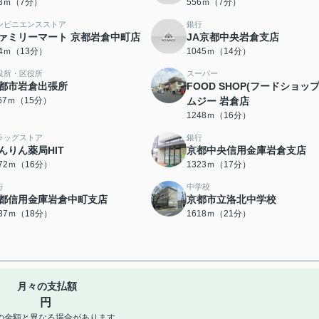
83ｍ（7分）
556ｍ（7分）
ンビニエンスストア
銀行
ァミリーマート 京都岩倉中町店
JA京都中央岩倉支店
94ｍ（13分）
1045ｍ（14分）
役所・区役所
スーパー
都市岩倉出張所
FOOD SHOP(フードショップ
167ｍ（15分）
ムジー 岩倉店
1248ｍ（16分）
ラッグストア
銀行
んりん薬局HIT
京都中央信用金庫岩倉支店
272ｍ（16分）
1323ｍ（17分）
行
中学校
都信用金庫岩倉中町支店
京都市立洛北中学校
437ｍ（18分）
1618ｍ（21分）
月々の支払額
円
の金額と異なる場合があります。