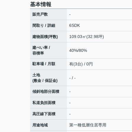
基本情報
-
販売戸数
6SDK
間取り / 詳細
109.03㎡(32.98坪)
建物面積(坪数)
建ぺい率 /
40%/80%
容積率
駐車場 / 月額
有(3台) / 0円
土地
- / -
(敷金 / 保証金)
-
傾斜地部分面積
-
私道負担面積
-
高圧線下面積
第一種低層住居専用
用途地域