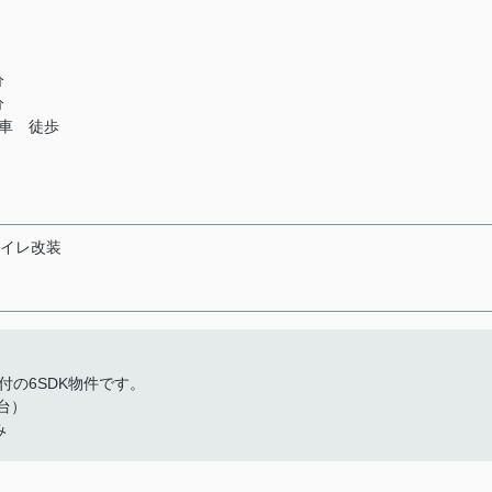
分
分
車 徒歩
トイレ改装
の6SDK物件です。
台）
み