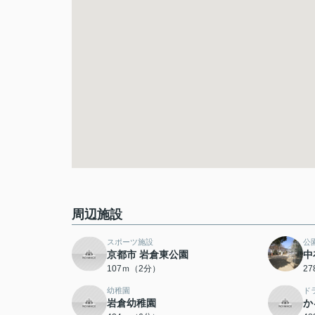
周辺施設
スポーツ施設
公
京都市 岩倉東公園
中
107ｍ（2分）
2
幼稚園
ド
岩倉幼稚園
か