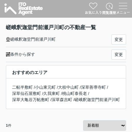
嵯峨釈迦堂門前瀬戸川町の不動産一覧
嵯峨釈迦堂門前瀬戸川町
変更
条件から探す
変更
おすすめのエリア
二帖半敷町
/
小山東元町
/
大枝中山町
/
深草善導寺町
/
深草仙石屋敷町
/
久我東町
/
桃山町泰長老
/
深草大亀谷万帖敷町
/
深草森吉町
/
嵯峨釈迦堂門前瀬戸川町
1
件