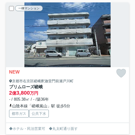
一棟マンション
NEW
京都市右京区嵯峨釈迦堂門前瀬戸川町
プリムローズ嵯峨
2
3,800
億
万円
- / 805.38㎡ / - /築36年
山陰本線「嵯峨嵐山」駅 徒歩5分
都市ガス
公共下水
◆ホテル・民泊営業可 ◆丸太町通り面す