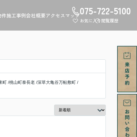
075-722-5100
物件
施工事例
会社概要
アクセスマップ
お気に入り
閲覧履歴
東町
/
桃山町泰長老
/
深草大亀谷万帖敷町
/