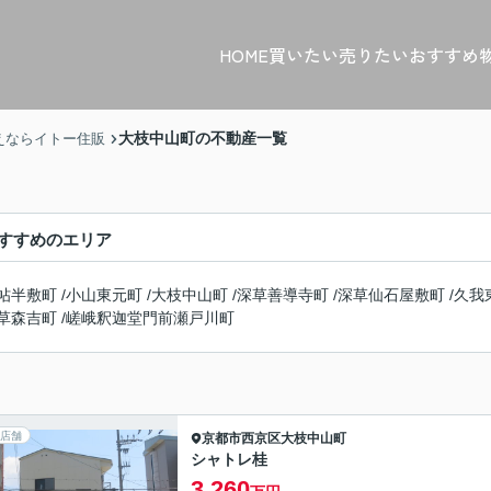
HOME
買いたい
売りたい
おすすめ
大枝中山町の不動産一覧
えならイトー住販
すすめのエリア
帖半敷町
/
小山東元町
/
大枝中山町
/
深草善導寺町
/
深草仙石屋敷町
/
久我
草森吉町
/
嵯峨釈迦堂門前瀬戸川町
店舗
京都市西京区
大枝中山町
シャトレ桂
3,260