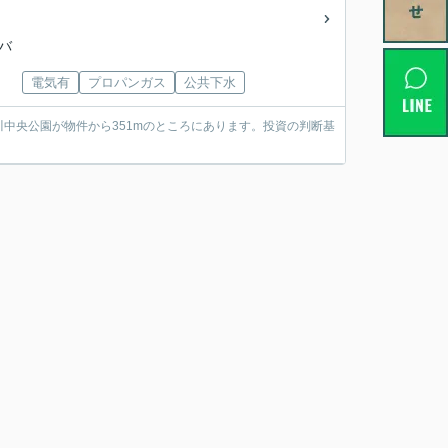
営バ
電気有
プロパンガス
公共下水
中央公園が物件から351mのところにあります。投資の判断基