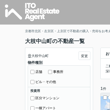
京都市北区・左京区・上京区で不動産の購入・売却をお考
大枝中山町の不動産一覧
お
大枝中山町
変更
物件種別
二
深
店舗
事務所
ビル・その他
1
件
投資用
区分マンション
一棟アパート