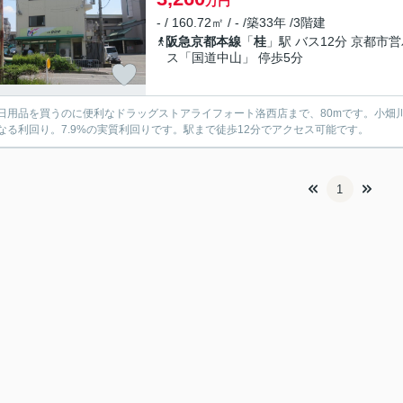
万円
- / 160.72㎡ / - /築33年 /3階建
阪急京都本線
「
桂
」駅 バス12分 京都市
ス「国道中山」 停歩5分
日用品を買うのに便利なドラッグストアライフォート洛西店まで、80mです。小畑川
なる利回り。7.9%の実質利回りです。駅まで徒歩12分でアクセス可能です。
1