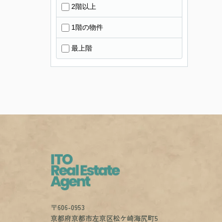
2階以上
1階の物件
最上階
〒606-0953
京都府京都市左京区松ケ崎海尻町5