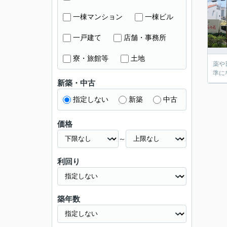
一棟マンション
一棟ビル
一戸建て
店舗・事務所
寮・旅館等
土地
薬や
準に
新築・中古
指定しない
新築
中古
価格
～
利回り
築年数