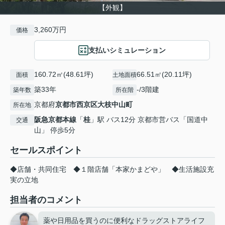
【外観】
3,260万円
価格
支払いシミュレーション
160.72㎡(48.61坪)
66.51㎡(20.11坪)
面積
土地面積
築33年
-/3階建
築年数
所在階
京都府
京都市西京区
大枝中山町
所在地
阪急京都本線
「
桂
」駅 バス12分 京都市営バス「国道中
交通
山」 停歩5分
セールスポイント
◆店舗・共同住宅 ◆１階店舗「本家かまどや」 ◆生活施設充
実の立地
担当者のコメント
薬や日用品を買うのに便利なドラッグストアライフ