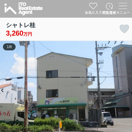
シャトレ桂
3,260
万円
1
/
8