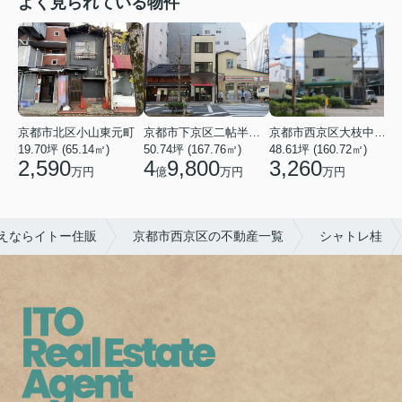
よく見られている物件
京都市北区小山東元町
京都市下京区二帖半敷町
京都市西京区大枝中山町
19.70坪 (65.14㎡)
50.74坪 (167.76㎡)
48.61坪 (160.72㎡)
2,590
4
9,800
3,260
万円
億
万円
万円
えならイトー住販
京都市西京区の不動産一覧
シャトレ桂