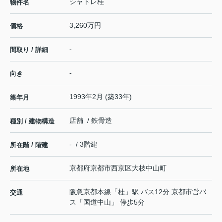
シャトレ桂
物件名
3,260万円
価格
-
間取り / 詳細
-
向き
1993年2月 (築33年)
築年月
店舗 / 鉄骨造
種別 / 建物構造
- / 3階建
所在階 / 階建
京都府
京都市西京区
大枝中山町
所在地
阪急京都本線
「
桂
」駅 バス12分 京都市営バ
交通
ス「国道中山」 停歩5分