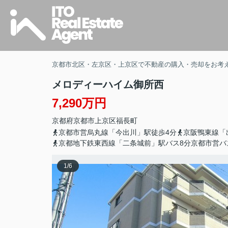
京都市北区・左京区・上京区で不動産の購入・売却をお考
メロディーハイム御所西
7,290万円
京都府
京都市上京区
福長町
京都市営烏丸線「今出川」駅徒歩4分
京阪鴨東線「
京都地下鉄東西線「二条城前」駅バス8分京都市営バ
1
/
6