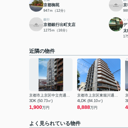
京都御苑
京
947ｍ（12分）
9
銀行
シ
京都銀行出町支店
デ
1275ｍ（16分）
太
1
近隣の物件
京都市上京区中立売通千本東入丹波屋町
京都市上京区東堀川通元誓願寺上る村雲町
3DK (50.73㎡)
4LDK (84.10㎡)
3
1,900
8,888
4
万円
万円
よく見られている物件