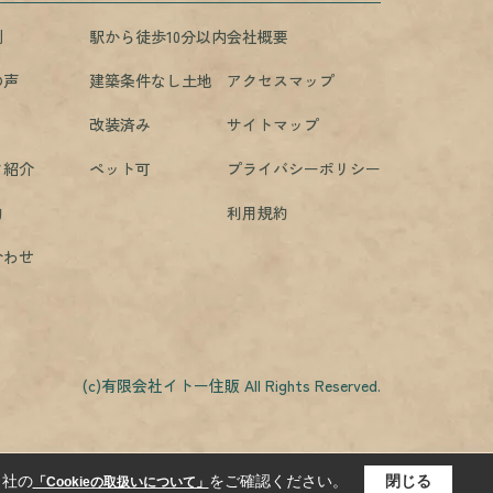
例
駅から徒歩10分以内
会社概要
の声
建築条件なし土地
アクセスマップ
改装済み
サイトマップ
フ紹介
ペット可
プライバシーポリシー
約
利用規約
合わせ
(c)有限会社イトー住販 All Rights Reserved.
当社の
をご確認ください。
閉じる
「Cookieの取扱いについて」