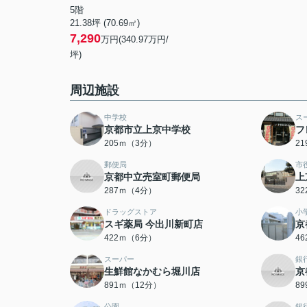
5階
21.38坪 (70.69㎡)
7,290
万円(340.97万円/
坪)
周辺施設
中学校
ス
京都市立上京中学校
フ
205ｍ（3分）
2
郵便局
市
京都中立売室町郵便局
上
287ｍ（4分）
3
ドラッグストア
小
スギ薬局 今出川新町店
京
422ｍ（6分）
4
スーパー
銀
生鮮館なかむら堀川店
京
891ｍ（12分）
8
公園
銀