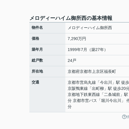
メロディーハイム御所西の基本情報
物件名
メロディーハイム御所西
価格
7,290万円
築年月
1999年7月（築27年）
総戸数
24戸
所在地
京都府
京都市上京区
福長町
交通
京都市営烏丸線
「
今出川
」駅 徒歩
京阪鴨東線
「
出町柳
」駅 徒歩20
京都地下鉄東西線
「
二条城前
」駅
分 京都市営バス「堀川今出川」 停
分