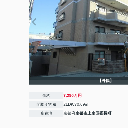
【外観】
7,290万円
価格
2LDK/70.69㎡
間取り/面積
京都府
京都市上京区
福長町
所在地