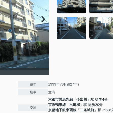
1999年7月(築27年)
築年
空有
駐車
京都市営烏丸線
「
今出川
」駅 徒歩4分
京阪鴨東線
「
出町柳
」駅 徒歩20分
交通
京都地下鉄東西線
「
二条城前
」駅 バス8