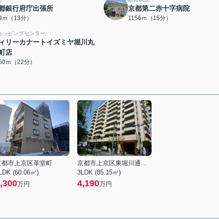
都銀行府庁出張所
京都第二赤十字病院
89ｍ（13分）
1156ｍ（15分）
ョッピングセンター
ィリーカナートイズミヤ堀川丸
町店
750ｍ（22分）
京都市上京区革堂町
京都市上京区東堀川通一条上る竪富田町
LDK (60.06㎡)
3LDK (85.15㎡)
,300
4,190
万円
万円