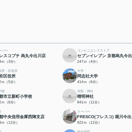
ーパー
コンビニエンスストア
レスコプチ 烏丸今出川店
セブンイレブン 京都烏丸今
19ｍ（3分）
247ｍ（4分）
役所・区役所
大学
京区役所
同志社大学
22ｍ（5分）
414ｍ（6分）
学校
寺院・神社
都市立新町小学校
晴明神社
62ｍ（6分）
841ｍ（11分）
行
スーパー
都中央信用金庫西陣支店
FRESCO(フレスコ) 堀川今
99ｍ（12分）
922ｍ（12分）
行
総合病院