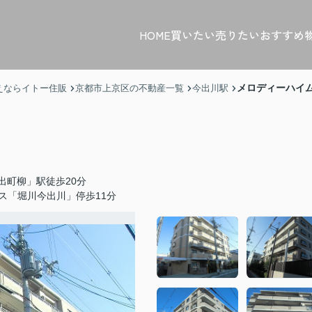
HOME
買いたい
売りたい
おすすめ
メロディーハイ
えならイトー住販
京都市上京区の不動産一覧
今出川駅
出町柳」駅徒歩20分
ス「堀川今出川」停歩11分