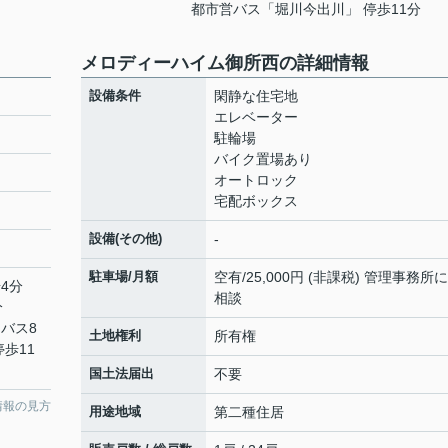
都市営バス「堀川今出川」 停歩11分
メロディーハイム御所西の詳細情報
設備条件
閑静な住宅地
エレベーター
駐輪場
バイク置場あり
オートロック
宅配ボックス
設備(その他)
-
駐車場/月額
空有/25,000円 (非課税) 管理事務所
4分
相談
分
 バス8
土地権利
所有権
歩11
国土法届出
不要
情報の見方
用途地域
第二種住居