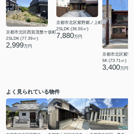
京都市北区紫野郷ノ上町
2SLDK (36.55㎡)
京都市北区西賀茂蟹ケ坂町
7,880
万円
2SLDK (77.39㎡)
2,999
万円
京都市北区紫野
5K (73.71㎡)
3,400
万円
よく見られている物件