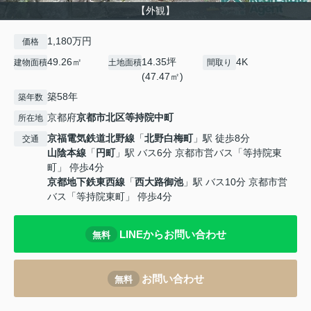
【外観】
1,180万円
価格
49.26㎡
14.35坪
4K
建物面積
土地面積
間取り
(47.47㎡)
築58年
築年数
京都府
京都市北区
等持院中町
所在地
京福電気鉄道北野線
「
北野白梅町
」駅 徒歩8分
交通
山陰本線
「
円町
」駅 バス6分 京都市営バス「等持院東
町」 停歩4分
京都地下鉄東西線
「
西大路御池
」駅 バス10分 京都市営
バス「等持院東町」 停歩4分
LINEからお問い合わせ
無料
お問い合わせ
無料