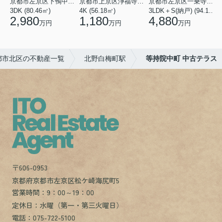
京都市左京区下鴨中川原町
京都市上京区浄福寺通一条下る東西俵屋町
京都市左京区一乗寺松田町
3DK (80.46㎡)
4K (56.18㎡)
3LDK＋S(納戸) (94.10㎡)
1
2,980
1,180
4,880
万円
万円
万円
都市北区の不動産一覧
北野白梅町駅
等持院中町 中古テラス
〒606-0953
京都府京都市左京区松ケ崎海尻町5
営業時間：9：00～19：00
定休日：水曜（第一・第三火曜日）
電話：075-722-5100