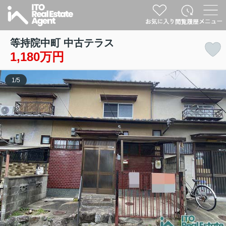
等持院中町 中古テラス
1,180万円
1
/
5