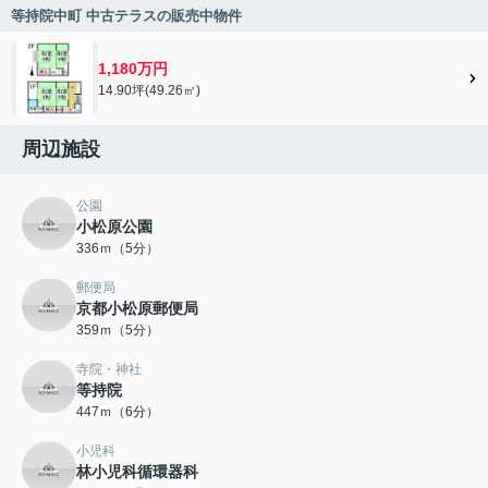
等持院中町 中古テラスの販売中物件
1,180万円
14.90坪(49.26㎡)
周辺施設
公園
小松原公園
336ｍ（5分）
郵便局
京都小松原郵便局
359ｍ（5分）
寺院・神社
等持院
447ｍ（6分）
小児科
林小児科循環器科