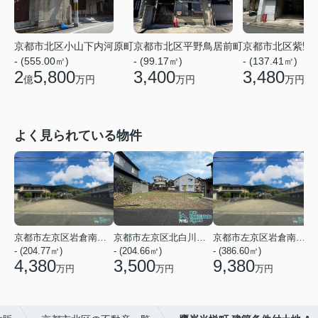
京都市北区小山下内河原町
京都市北区平野鳥居前町
京都市北区紫野
- (555.00㎡)
- (99.17㎡)
- (137.41㎡)
2
5,800
3,400
3,480
億
万円
万円
万円
よく見られている物件
京都市左京区岩倉南木野町
京都市左京区北白川下別当町
京都市左京区岩倉南木野町
- (204.77㎡)
- (204.66㎡)
- (386.60㎡)
-
4,380
3,500
9,380
万円
万円
万円