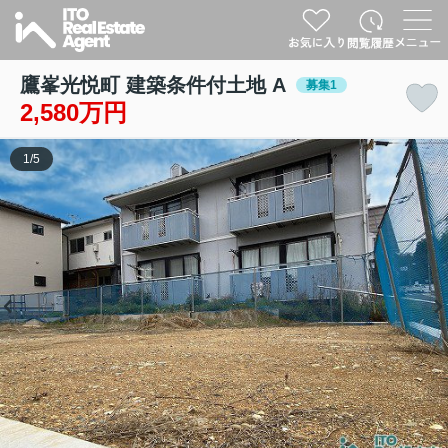
鷹峯光悦町 建築条件付土地 A
募集1
2,580万円
1
/
5