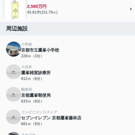
2,580万円
45.91坪(151.79㎡)
周辺施設
小学校
京都市立鷹峯小学校
228ｍ（3分）
小児科
鷹峯雑賀診療所
612ｍ（8分）
郵便局
京都鷹峯郵便局
633ｍ（8分）
コンビニエンスストア
セブンイレブン 京都鷹峯藤林店
681ｍ（9分）
スーパー