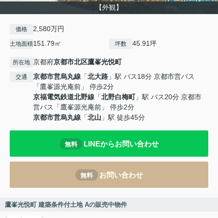
【外観】
2,580万円
価格
151.79㎡
45.91坪
土地面積
坪数
京都府
京都市北区
鷹峯光悦町
所在地
京都市営烏丸線
「
北大路
」駅 バス18分 京都市営バス
交通
「鷹峯源光庵前」 停歩2分
京福電気鉄道北野線
「
北野白梅町
」駅 バス20分 京都市
営バス「鷹峯源光庵前」 停歩2分
京都市営烏丸線
「
北山
」駅 徒歩45分
LINEからお問い合わせ
無料
お問い合わせ
無料
鷹峯光悦町 建築条件付土地 Aの販売中物件