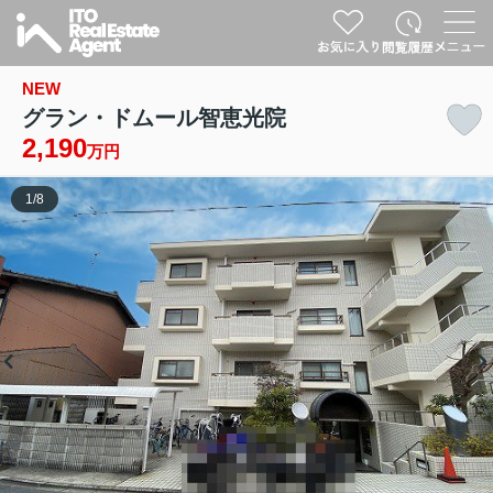
NEW
グラン・ドムール智恵光院
2,190
万円
1
/
8