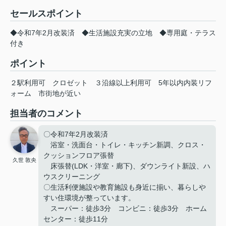
セールスポイント
◆令和7年2月改装済 ◆生活施設充実の立地 ◆専用庭・テラス
付き
ポイント
２駅利用可
クロゼット
３沿線以上利用可
5年以内内装リフ
ォーム
市街地が近い
担当者のコメント
〇令和7年2月改装済
浴室・洗面台・トイレ・キッチン新調、クロス・
クッションフロア張替
久世 敦央
床張替(LDK・洋室・廊下)、ダウンライト新設、ハ
ウスクリーニング
〇生活利便施設や教育施設も身近に揃い、暮らしや
すい住環境が整っています。
スーパー：徒歩3分 コンビニ：徒歩3分 ホーム
センター：徒歩11分