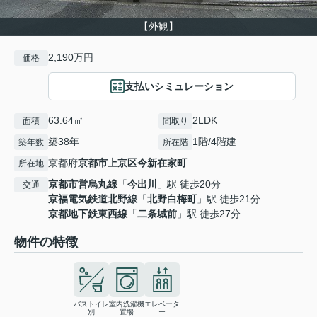
【外観】
2,190万円
価格
支払いシミュレーション
63.64㎡
2LDK
面積
間取り
築38年
1階/4階建
築年数
所在階
京都府
京都市上京区
今新在家町
所在地
京都市営烏丸線
「
今出川
」駅 徒歩20分
交通
京福電気鉄道北野線
「
北野白梅町
」駅 徒歩21分
京都地下鉄東西線
「
二条城前
」駅 徒歩27分
物件の特徴
バストイレ
室内洗濯機
エレベータ
別
置場
ー