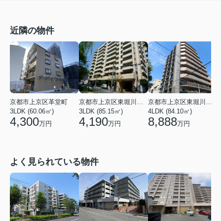
近隣の物件
京都市上京区革堂町
京都市上京区東堀川通一条上る竪富田町
京都市上京区東堀川通元誓願寺上る村雲町
3LDK (60.06㎡)
3LDK (85.15㎡)
4LDK (84.10㎡)
2
4,300
4,190
8,888
万円
万円
万円
よく見られている物件