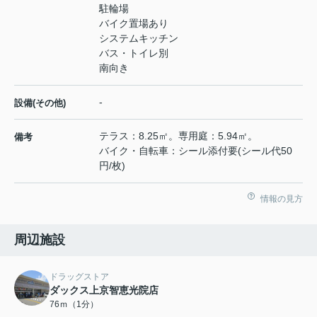
駐輪場
バイク置場あり
システムキッチン
バス・トイレ別
南向き
-
設備(その他)
テラス：8.25㎡。専用庭：5.94㎡。
備考
バイク・自転車：シール添付要(シール代50
円/枚)
情報の見方
周辺施設
ドラッグストア
ダックス上京智恵光院店
76ｍ（1分）