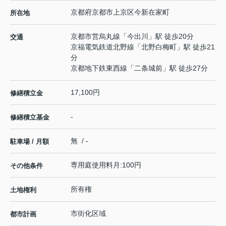
京都府
京都市上京区
今新在家町
所在地
京都市営烏丸線
「
今出川
」駅 徒歩20分
交通
京福電気鉄道北野線
「
北野白梅町
」駅 徒歩21
分
京都地下鉄東西線
「
二条城前
」駅 徒歩27分
17,100円
修繕積立金
-
修繕積立基金
無 / -
駐車場 / 月額
専用庭使用料月:100円
その他条件
所有権
土地権利
市街化区域
都市計画