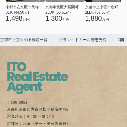
京都市左京区一乗寺染殿町
京都市北区大宮開町
京都市上京区一色町
3DK (44.50㎡)
2LDK (56.61㎡)
2LDK (59.56㎡)
3
1,498
1,300
1,880
万円
万円
万円
京都市上京区の不動産一覧
グラン・ドムール智恵光院
1階
〒606-0953
京都府京都市左京区松ケ崎海尻町5
営業時間：9：00～19：00
定休日：水曜（第一・第三火曜日）