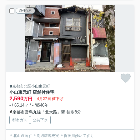
店付住宅
京都市北区小山東元町
小山東元町 店舗付住宅
2,590
万円
4月27日 値下げ
- / 65.14㎡ / - /築46年
京都市営烏丸線「北大路」駅 徒歩8分
都市ガス
公共下水
＊北山通面す ＊周辺環境充実 ＊賀茂川歩いてすぐ