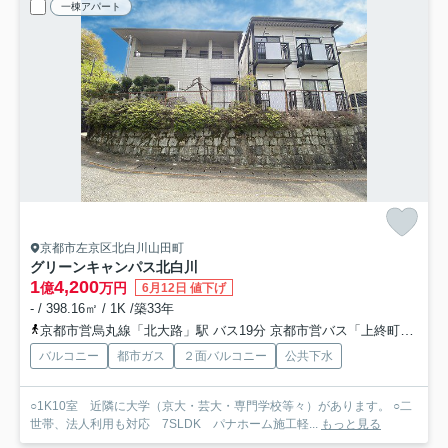
一棟アパート
京都市左京区北白川山田町
グリーンキャンパス北白川
1
4,200
億
万円
6月12日 値下げ
- / 398.16㎡ / 1K /築33年
京都市営烏丸線「北大路」駅 バス19分 京都市営バス「上終町・瓜生山学園 京都芸術大学前」 停歩3分
バルコニー
都市ガス
２面バルコニー
公共下水
○1K10室 近隣に大学（京大・芸大・専門学校等々）があります。 ○二
世帯、法人利用も対応 7SLDK パナホーム施工軽...
もっと見る