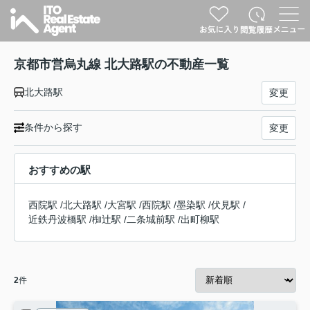
京都市営烏丸線 北大路駅の不動産一覧
北大路駅
変更
条件から探す
変更
おすすめの駅
西院駅
/
北大路駅
/
大宮駅
/
西院駅
/
墨染駅
/
伏見駅
/
近鉄丹波橋駅
/
椥辻駅
/
二条城前駅
/
出町柳駅
2
件