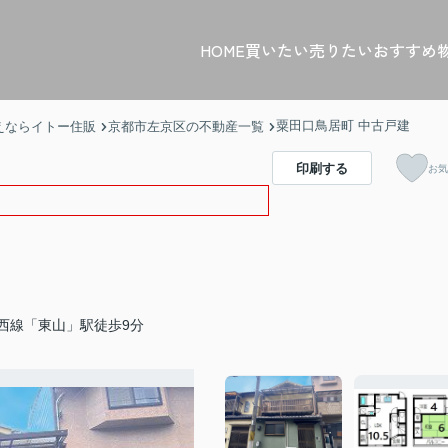
HOME
買いたい
売りたい
おすすめ
粟田口鳥居町 中古戸建
えならイトー住販
京都市左京区の不動産一覧
印刷する
お気
西線「東山」駅徒歩9分