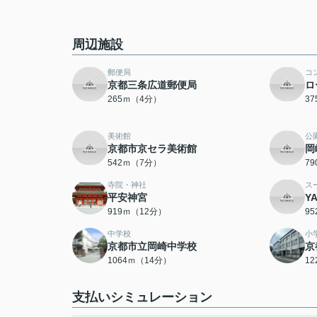
周辺施設
郵便局
コ
京都三条広道郵便局
ロ
265ｍ（4分）
3
美術館
公
京都市京セラ美術館
岡
542ｍ（7分）
7
寺院・神社
ス
平安神宮
Y
919ｍ（12分）
9
中学校
小
京都市立岡崎中学校
京
1064ｍ（14分）
1
支払いシミュレーション