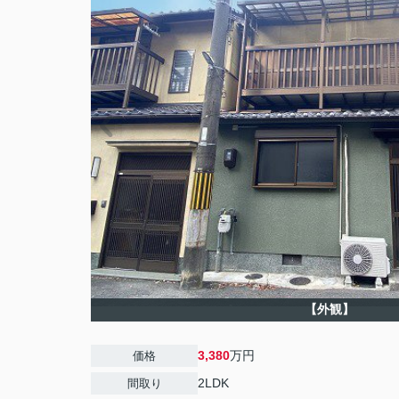
【外観】
3,380
万円
価格
2LDK
間取り