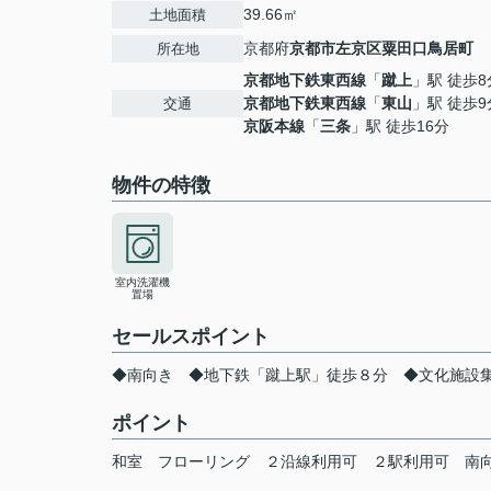
39.66㎡
土地面積
京都府
京都市左京区
粟田口鳥居町
所在地
京都地下鉄東西線
「
蹴上
」駅 徒歩8
京都地下鉄東西線
「
東山
」駅 徒歩9
交通
京阪本線
「
三条
」駅 徒歩16分
物件の特徴
室内洗濯機
置場
セールスポイント
◆南向き ◆地下鉄「蹴上駅」徒歩８分 ◆文化施設
ポイント
和室
フローリング
２沿線利用可
２駅利用可
南