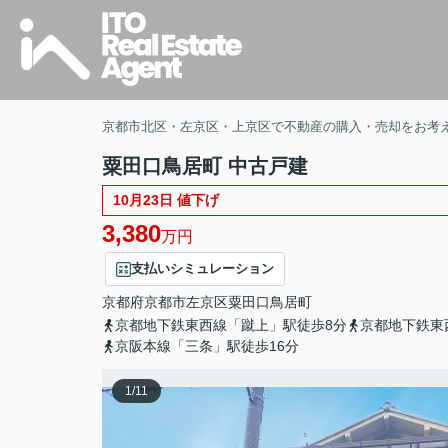
京都市北区・左京区・上京区で不動産の購入・売却をお考
粟田口鳥居町 中古戸建
10月23日 値下げ
3,380
万円
支払いシミュレーション
京都府
京都市左京区
粟田口鳥居町
京都地下鉄東西線「蹴上」駅徒歩8分
京都地下鉄東
京阪本線「三条」駅徒歩16分
1
/
11