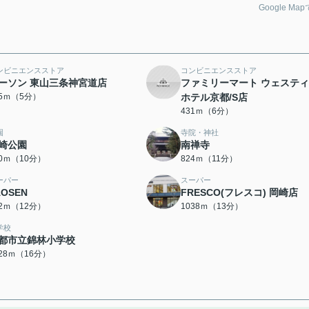
Google Ma
ンビニエンスストア
コンビニエンスストア
ーソン 東山三条神宮道店
ファミリーマート ウェステ
75ｍ（5分）
ホテル京都/S店
431ｍ（6分）
園
寺院・神社
崎公園
南禅寺
90ｍ（10分）
824ｍ（11分）
ーパー
スーパー
AOSEN
FRESCO(フレスコ) 岡崎店
52ｍ（12分）
1038ｍ（13分）
学校
都市立錦林小学校
228ｍ（16分）