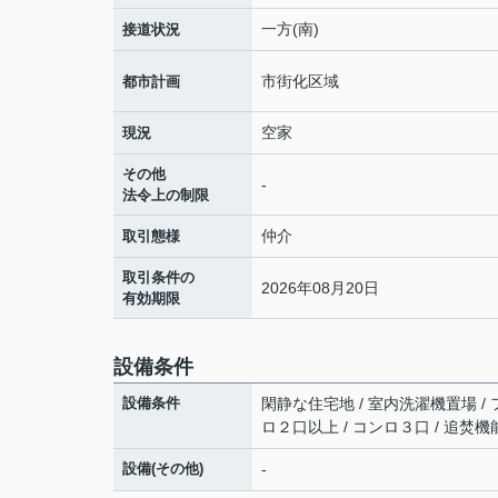
一方(南)
接道状況
市街化区域
都市計画
空家
現況
その他
-
法令上の制限
仲介
取引態様
取引条件の
2026年08月20日
有効期限
設備条件
設備条件
閑静な住宅地 / 室内洗濯機置場 / フ
ロ２口以上 / コンロ３口 / 追焚機能
設備(その他)
-