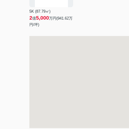
5K (87.79㎡)
2
5,000
億
万円(
941.62
万
円/坪)