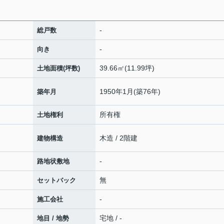
-
総戸数
-
向き
39.66㎡(11.99坪)
土地面積(坪数)
1950年1月(築76年)
築年月
所有権
土地権利
木造 / 2階建
建物構造
-
路地状敷地
無
セットバック
-
施工会社
宅地 / -
地目 / 地勢