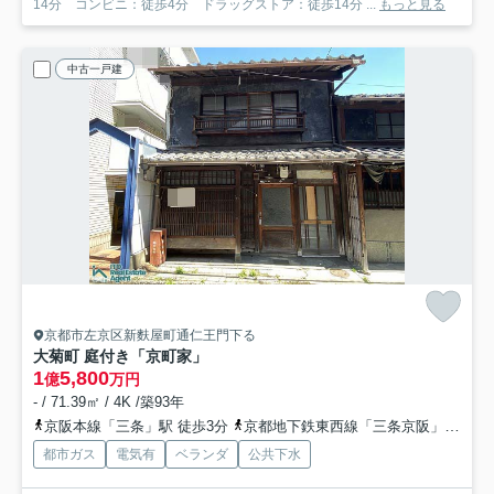
14分 コンビニ：徒歩4分 ドラッグストア：徒歩14分 ...
もっと見る
中古一戸建
京都市左京区新麩屋町通仁王門下る
大菊町 庭付き「京町家」
1
5,800
億
万円
- / 71.39㎡ / 4K /築93年
京阪本線「三条」駅 徒歩3分
京都地下鉄東西線「三条京阪」駅 徒歩3分
都市ガス
電気有
ベランダ
公共下水