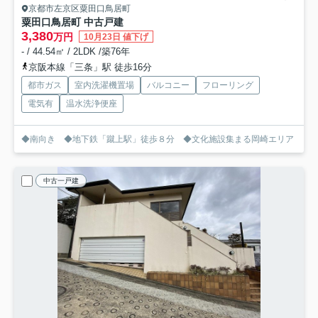
京都市左京区粟田口鳥居町
粟田口鳥居町 中古戸建
3,380
万円
10月23日 値下げ
- / 44.54㎡ / 2LDK /築76年
京阪本線「三条」駅 徒歩16分
都市ガス
室内洗濯機置場
バルコニー
フローリング
電気有
温水洗浄便座
◆南向き ◆地下鉄「蹴上駅」徒歩８分 ◆文化施設集まる岡崎エリア
中古一戸建