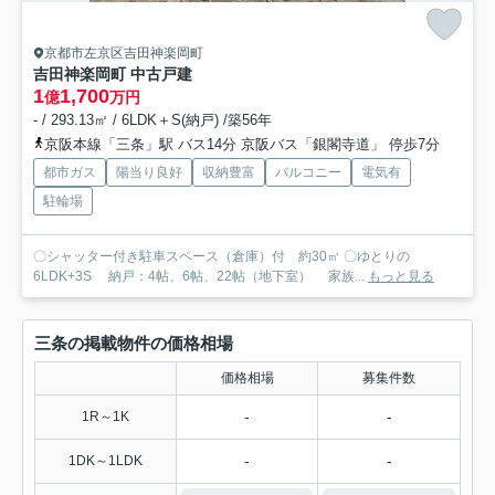
京都市左京区吉田神楽岡町
吉田神楽岡町 中古戸建
1
1,700
億
万円
- / 293.13㎡ / 6LDK＋S(納戸) /築56年
京阪本線「三条」駅 バス14分 京阪バス「銀閣寺道」 停歩7分
都市ガス
陽当り良好
収納豊富
バルコニー
電気有
駐輪場
〇シャッター付き駐車スペース（倉庫）付 約30㎡ 〇ゆとりの
6LDK+3S 納戸：4帖、6帖、22帖（地下室） 家族...
もっと見る
三条の掲載物件の価格相場
価格相場
募集件数
-
-
1R～1K
-
-
1DK～1LDK