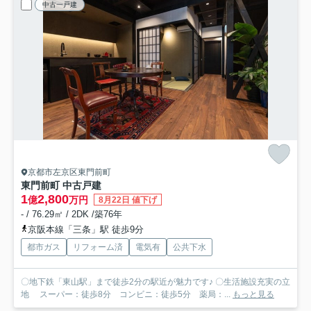
中古一戸建
京都市左京区東門前町
東門前町 中古戸建
1
2,800
億
万円
8月22日 値下げ
- / 76.29㎡ / 2DK /築76年
京阪本線「三条」駅 徒歩9分
都市ガス
リフォーム済
電気有
公共下水
〇地下鉄「東山駅」まで徒歩2分の駅近が魅力です♪ 〇生活施設充実の立
地 スーパー：徒歩8分 コンビニ：徒歩5分 薬局：...
もっと見る