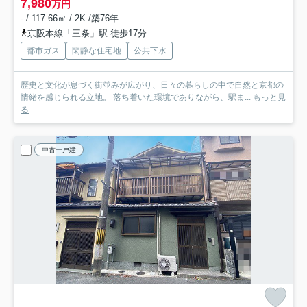
7,980
万円
- / 117.66㎡ / 2K /築76年
京阪本線「三条」駅 徒歩17分
都市ガス
閑静な住宅地
公共下水
歴史と文化が息づく街並みが広がり、日々の暮らしの中で自然と京都の
情緒を感じられる立地。 落ち着いた環境でありながら、駅ま...
もっと見
る
中古一戸建