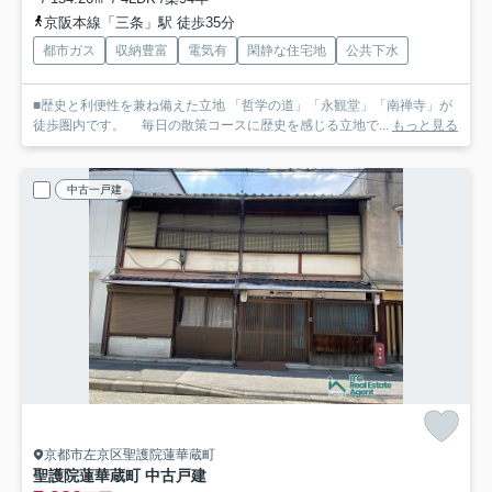
京阪本線「三条」駅 徒歩35分
都市ガス
収納豊富
電気有
閑静な住宅地
公共下水
■歴史と利便性を兼ね備えた立地 「哲学の道」「永観堂」「南禅寺」が
徒歩圏内です。 毎日の散策コースに歴史を感じる立地で...
もっと見る
中古一戸建
京都市左京区聖護院蓮華蔵町
聖護院蓮華蔵町 中古戸建