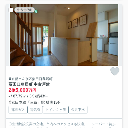
中古一戸建
京都市左京区粟田口鳥居町
粟田口鳥居町 中古戸建
2
5,000
億
万円
- / 87.79㎡ / 5K /築43年
京阪本線「三条」駅 徒歩19分
都市ガス
電気有
トイレ２ヶ所
公共下水
〇生活施設充実の立地。市内へのアクセスも快適。 スーパー：徒歩