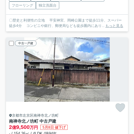
フローリング
独立洗面台
〇歴史と利便性の立地 平安神宮、岡崎公園まで徒歩11分、スーパー
徒歩4分 コンビニや銀行、郵便局なども徒歩圏内にあり...
もっと見る
中古一戸建
京都市左京区南禅寺北ノ坊町
南禅寺北ノ坊町 中古戸建
2
9,500
億
万円
5月8日 値下げ
- / 154.26㎡ / 4LDK /築94年