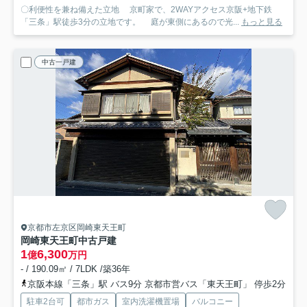
〇利便性を兼ね備えた立地 京町家で、2WAYアクセス京阪+地下鉄
「三条」駅徒歩3分の立地です。 庭が東側にあるので光...
もっと見る
中古一戸建
京都市左京区岡崎東天王町
岡崎東天王町中古戸建
1
6,300
億
万円
- / 190.09㎡ / 7LDK /築36年
京阪本線「三条」駅 バス9分 京都市営バス「東天王町」 停歩2分
駐車2台可
都市ガス
室内洗濯機置場
バルコニー