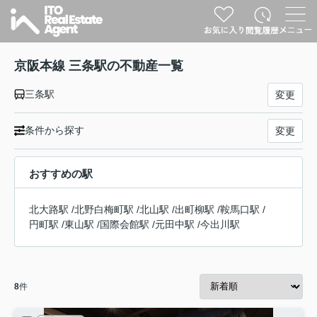
京阪本線 三条駅の不動産一覧
三条駅
変更
条件から探す
変更
おすすめの駅
北大路駅
/
北野白梅町駅
/
北山駅
/
出町柳駅
/
鞍馬口駅
/
円町駅
/
東山駅
/
国際会館駅
/
元田中駅
/
今出川駅
8
件