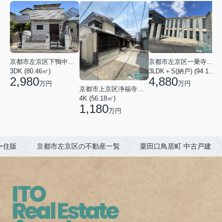
京都市左京区下鴨中川原町
京都市左京区一乗寺松田町
1
3DK (80.46㎡)
3LDK＋S(納戸) (94.10㎡)
2,980
4,880
万円
万円
京都市上京区浄福寺通一条下る東西俵屋町
4K (56.18㎡)
1,180
万円
ー住販
京都市左京区の不動産一覧
粟田口鳥居町 中古戸建