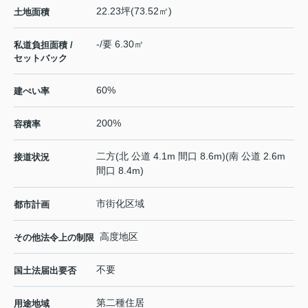
22.23坪(73.52㎡)
土地面積
-/要 6.30㎡
私道負担面積 /
セットバック
60%
建ぺい率
200%
容積率
二方(北 公道 4.1m 間口 8.6m)(南 公道 2.6m
接道状況
間口 8.4m)
市街化区域
都市計画
高度地区
その他法令上の制限
不要
国土法届出要否
第二種住居
用途地域