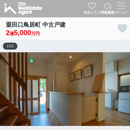
粟田口鳥居町 中古戸建
2
5,000
億
万円
1
/
15