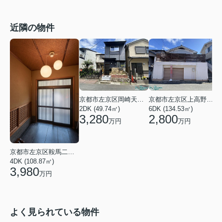
近隣の物件
京都市左京区岡崎天王町
京都市左京区上高野畑町
2DK (49.74㎡)
6DK (134.53㎡)
2
3,280
2,800
万円
万円
京都市左京区鞍馬二ノ瀬町
4DK (108.87㎡)
3,980
万円
よく見られている物件