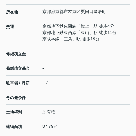
京都府
京都市左京区
粟田口鳥居町
所在地
京都地下鉄東西線
「
蹴上
」駅 徒歩4分
交通
京都地下鉄東西線
「
東山
」駅 徒歩11分
京阪本線
「
三条
」駅 徒歩19分
-
修繕積立金
-
修繕積立基金
- / -
駐車場 / 月額
その他条件
所有権
土地権利
87.79㎡
建物面積