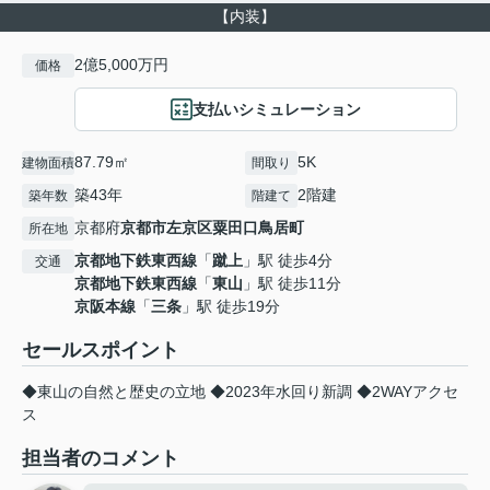
【内装】
2億5,000万円
価格
支払いシミュレーション
87.79㎡
5K
建物面積
間取り
築43年
2階建
築年数
階建て
京都府
京都市左京区
粟田口鳥居町
所在地
京都地下鉄東西線
「
蹴上
」駅 徒歩4分
交通
京都地下鉄東西線
「
東山
」駅 徒歩11分
京阪本線
「
三条
」駅 徒歩19分
セールスポイント
◆東山の自然と歴史の立地 ◆2023年水回り新調 ◆2WAYアクセ
ス
担当者のコメント