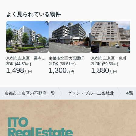
よく見られている物件
京都市左京区一乗寺染殿町
京都市北区大宮開町
京都市上京区一色町
3DK (44.50㎡)
2LDK (56.61㎡)
2LDK (59.56㎡)
3
1,498
1,300
1,880
万円
万円
万円
京都市上京区の不動産一覧
グラン・ブルー二条城北
4階