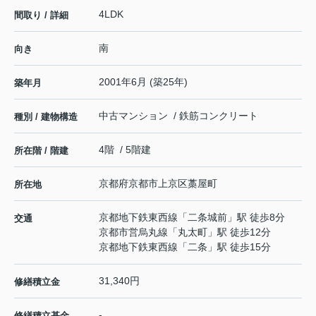
4LDK
間取り / 詳細
南
向き
2001年6月 (築25年)
築年月
中古マンション / 鉄筋コンクリート
種別 / 建物構造
4階 / 5階建
所在階 / 階建
京都府
京都市上京区
藁屋町
所在地
京都地下鉄東西線
「
二条城前
」駅 徒歩8分
交通
京都市営烏丸線
「
丸太町
」駅 徒歩12分
京都地下鉄東西線
「
二条
」駅 徒歩15分
31,340円
修繕積立金
-
修繕積立基金