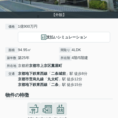
【外観】
1億900万円
価格
支払いシミュレーション
94.95㎡
4LDK
面積
間取り
築25年
4階/5階建
築年数
所在階
京都府
京都市上京区
藁屋町
所在地
京都地下鉄東西線
「
二条城前
」駅 徒歩8分
交通
京都市営烏丸線
「
丸太町
」駅 徒歩12分
京都地下鉄東西線
「
二条
」駅 徒歩15分
物件の特徴