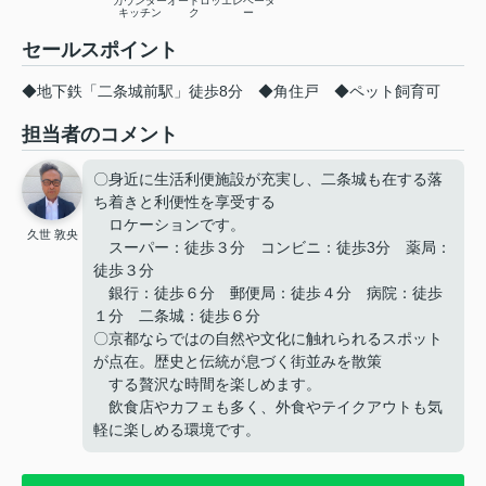
カウンター
オートロッ
エレベータ
キッチン
ク
ー
セールスポイント
◆地下鉄「二条城前駅」徒歩8分 ◆角住戸 ◆ペット飼育可
担当者のコメント
〇身近に生活利便施設が充実し、二条城も在する落
ち着きと利便性を享受する
ロケーションです。
久世 敦央
スーパー：徒歩３分 コンビニ：徒歩3分 薬局：
徒歩３分
銀行：徒歩６分 郵便局：徒歩４分 病院：徒歩
１分 二条城：徒歩６分
〇京都ならではの自然や文化に触れられるスポット
が点在。歴史と伝統が息づく街並みを散策
する贅沢な時間を楽しめます。
飲食店やカフェも多く、外食やテイクアウトも気
軽に楽しめる環境です。