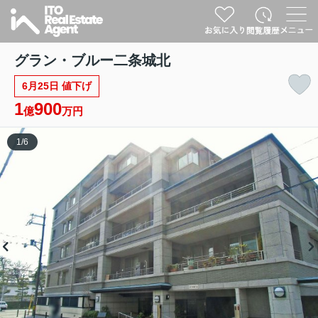
グラン・ブルー二条城北
6月25日 値下げ
1
900
億
万円
1
/
6