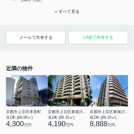
204ｍ（3分）
すべて見る
メールで共有する
LINEで共有する
近隣の物件
京都市上京区革堂町
京都市上京区東堀川通一条上る竪富田町
京都市上京区東堀川通元誓願寺上る村雲町
3LDK (60.06㎡)
3LDK (85.15㎡)
4LDK (84.10㎡)
2
4,300
4,190
8,888
万円
万円
万円