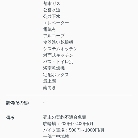
都市ガス
公営水道
公共下水
エレベーター
電気有
アルコーブ
食器洗い乾燥機
システムキッチン
対面式キッチン
バス・トイレ別
浴室乾燥機
宅配ボックス
最上階
南向き
-
設備(その他)
売主の契約不適合免責
備考
駐輪場：200円～400円/月
バイク置場：500円～1000円/月
一部二中地域