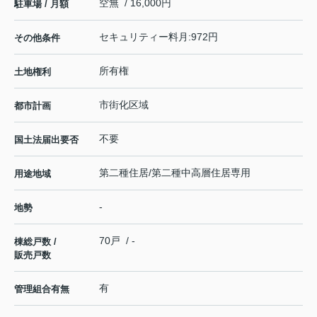
空無 / 16,000円
駐車場 / 月額
セキュリティー料月:972円
その他条件
所有権
土地権利
市街化区域
都市計画
不要
国土法届出要否
第二種住居/第二種中高層住居専用
用途地域
-
地勢
70戸 / -
棟総戸数 /
販売戸数
有
管理組合有無