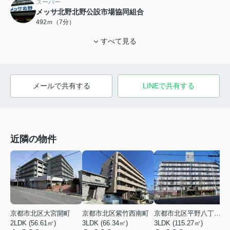
スーパー
メッサ北野北野公設市場協同組合
492ｍ（7分）
すべて見る
メールで共有する
LINEで共有する
近隣の物件
京都市北区大宮開町
京都市北区紫竹西南町
京都市北区平野八丁柳町
2LDK (56.61㎡)
3LDK (66.34㎡)
3LDK (115.27㎡)