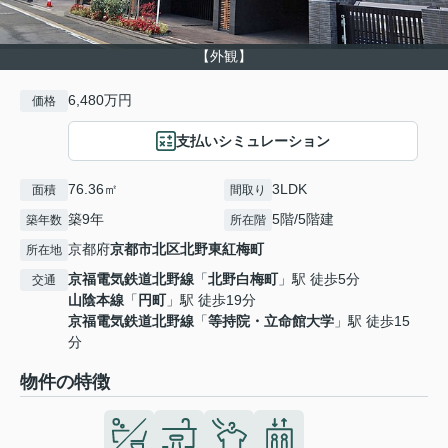
【外観】
6,480万円
価格
支払いシミュレーション
76.36㎡
3LDK
面積
間取り
築9年
5階/5階建
築年数
所在階
京都府
京都市北区
北野東紅梅町
所在地
京福電気鉄道北野線
「
北野白梅町
」駅 徒歩5分
交通
山陰本線
「
円町
」駅 徒歩19分
京福電気鉄道北野線
「
等持院・立命館大学
」駅 徒歩15
分
物件の特徴