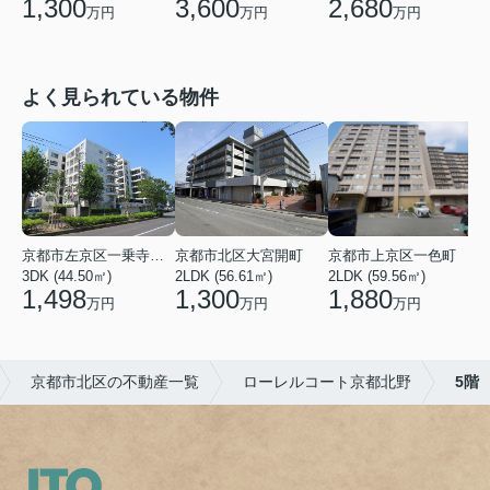
1,300
3,600
2,680
万円
万円
万円
よく見られている物件
京都市左京区一乗寺染殿町
京都市北区大宮開町
京都市上京区一色町
3DK (44.50㎡)
2LDK (56.61㎡)
2LDK (59.56㎡)
3
1,498
1,300
1,880
万円
万円
万円
京都市北区の不動産一覧
ローレルコート京都北野
5階