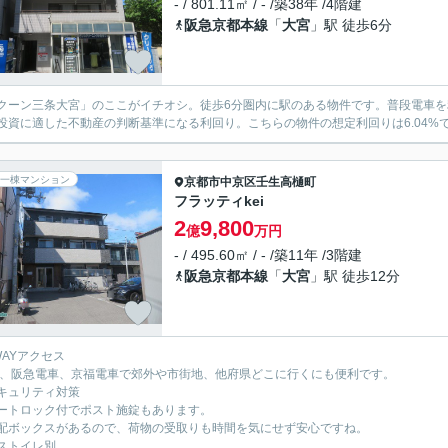
- / 801.11㎡ / - /築38年 /4階建
阪急京都本線
「
大宮
」駅 徒歩6分
クーン三条大宮」のここがイチオシ。徒歩6分圏内に駅のある物件です。普段電車を
投資に適した不動産の判断基準になる利回り。こちらの物件の想定利回りは6.04%
一棟マンション
京都市中京区
壬生高樋町
フラッティkei
2
9,800
億
万円
- / 495.60㎡ / - /築11年 /3階建
阪急京都本線
「
大宮
」駅 徒歩12分
WAYアクセス
、阪急電車、京福電車で郊外や市街地、他府県どこに行くにも便利です。
キュリティ対策
トロック付でポスト施錠もあります。
ボックスがあるので、荷物の受取りも時間を気にせず安心ですね。
ストイレ別