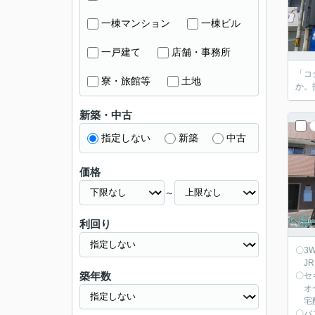
一棟マンション
一棟ビル
一戸建て
店舗・事務所
「コ
寮・旅館等
土地
か。
新築・中古
指定しない
新築
中古
価格
～
利回り
〇3
JR
築年数
〇セ
オー
宅配
〇バ