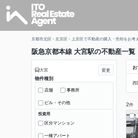
京都市北区・左京区・上京区で不動産の購入・売却をお考
阪急京都本線 大宮駅の不動産一覧
お
大宮
変更
物件種別
西
店舗
事務所
ビル・その他
2
件
投資用
区分マンション
一棟アパート