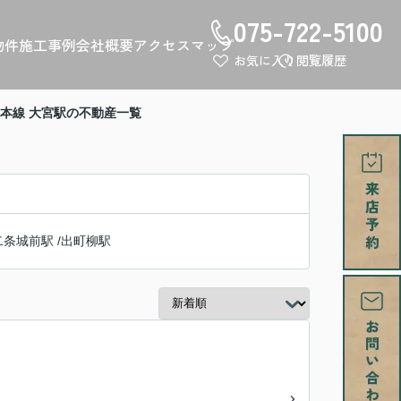
075-722-5100
物件
施工事例
会社概要
アクセスマップ
お気に入り
閲覧履歴
本線 大宮駅の不動産一覧
二条城前駅
/
出町柳駅