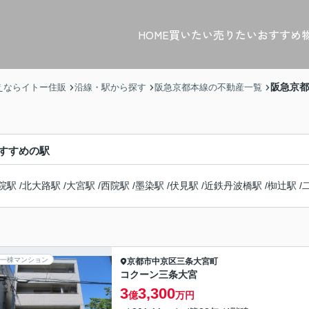
HOME
買いたい
売りたい
おすすめ
阪急京都
えならイトー住販
沿線・駅から探す
阪急京都本線の不動産一覧
すすめの駅
院駅
/
北大路駅
/
大宮駅
/
西院駅
/
墨染駅
/
伏見駅
/
近鉄丹波橋駅
/
椥辻駅
/
一棟マンション
京都市中京区
三条大宮町
コクーン三条大宮
3
3,300
億
万円