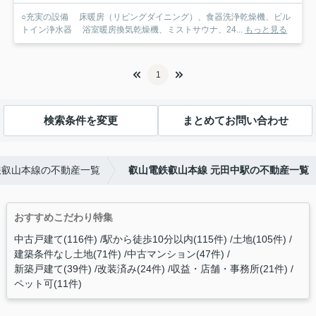
○充実の設備 床暖房（リビングダイニング）、食器洗浄乾燥機、ビル
トイン浄水器 浴室暖房換気乾燥機、ミストサウナ、24...
もっと見る
1
検索条件を変更
まとめてお問い合わせ
鉄叡山本線の不動産一覧
叡山電鉄叡山本線 元田中駅の不動産一覧
おすすめこだわり特集
中古戸建て(116件)
駅から徒歩10分以内(115件)
土地(105件)
建築条件なし土地(71件)
中古マンション(47件)
新築戸建て(39件)
改装済み(24件)
収益・店舗・事務所(21件)
ペット可(11件)