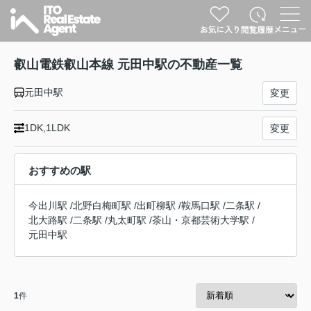
叡山電鉄叡山本線 元田中駅の不動産一覧
元田中駅
変更
1DK,1LDK
変更
おすすめの駅
今出川駅
/
北野白梅町駅
/
出町柳駅
/
鞍馬口駅
/
二条駅
/
北大路駅
/
二条駅
/
丸太町駅
/
茶山・京都芸術大学駅
/
元田中駅
1
件