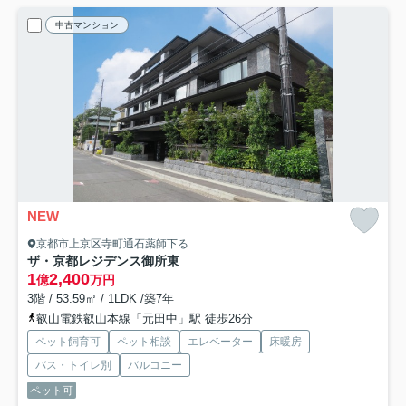
中古マンション
NEW
京都市上京区寺町通石薬師下る
ザ・京都レジデンス御所東
1
2,400
億
万円
3階 / 53.59㎡ / 1LDK /築7年
叡山電鉄叡山本線「元田中」駅 徒歩26分
ペット飼育可
ペット相談
エレベーター
床暖房
バス・トイレ別
バルコニー
ペット可