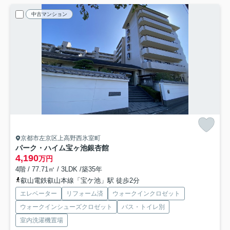
中古マンション
京都市左京区上高野西氷室町
パーク・ハイム宝ヶ池銀杏館
4,190
万円
4階 / 77.71㎡ / 3LDK /築35年
叡山電鉄叡山本線「宝ケ池」駅 徒歩2分
エレベーター
リフォーム済
ウォークインクロゼット
ウォークインシューズクロゼット
バス・トイレ別
室内洗濯機置場