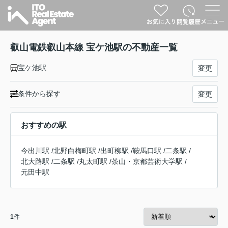
叡山電鉄叡山本線 宝ケ池駅の不動産一覧
宝ケ池駅
変更
条件から探す
変更
おすすめの駅
今出川駅
/
北野白梅町駅
/
出町柳駅
/
鞍馬口駅
/
二条駅
/
北大路駅
/
二条駅
/
丸太町駅
/
茶山・京都芸術大学駅
/
元田中駅
1
件