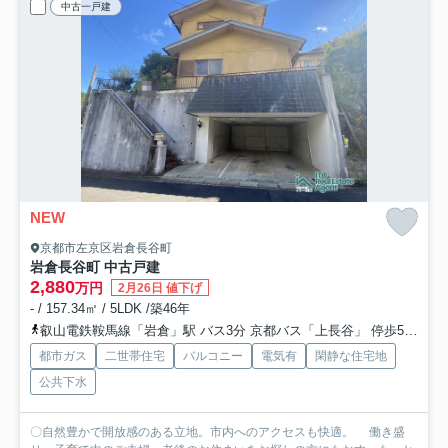
中古一戸建
NEW
京都市左京区岩倉長谷町
岩倉長谷町 中古戸建
2,880
万円
2月26日 値下げ
- / 157.34㎡ / 5LDK /築46年
叡山電鉄鞍馬線「岩倉」駅 バス3分 京都バス「上長谷」 停歩5分
叡
都市ガス
二世帯住宅
バルコニー
電気有
閑静な住宅地
公共下水
〇自然豊かで開放感のある立地。市内へのアクセスも快適。 働き盛