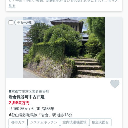
り・子育て中のご夫婦、老後のお住まいをお探しの方にもおす...
もっと
見る
中古一戸建
京都市左京区岩倉長谷町
岩倉長谷町中古戸建
2,980
万円
- / 160.86㎡ / 6LDK /築53年
叡山電鉄鞍馬線「岩倉」駅 徒歩18分
都市ガス
システムキッチン
室内洗濯機置場
独立洗面台