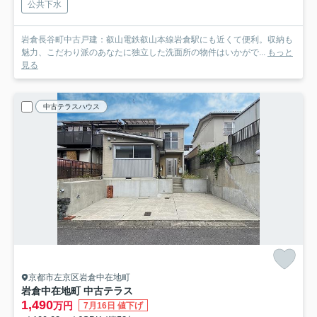
公共下水
岩倉長谷町中古戸建：叡山電鉄叡山本線岩倉駅にも近くて便利。収納も
魅力、こだわり派のあなたに独立した洗面所の物件はいかがで...
もっと
見る
中古テラスハウス
京都市左京区岩倉中在地町
岩倉中在地町 中古テラス
1,490
万円
7月16日 値下げ