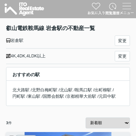
叡山電鉄鞍馬線 岩倉駅の不動産一覧
岩倉駅
変更
4K,4DK,4LDK以上
変更
おすすめの駅
北大路駅
/
北野白梅町駅
/
北山駅
/
鞍馬口駅
/
出町柳駅
/
円町駅
/
東山駅
/
国際会館駅
/
京都精華大前駅
/
元田中駅
3
件