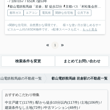
- / 109.03㎡ / 6SDK /築53年
叡山電鉄鞍馬線「岩倉」駅 徒歩22分
京都バス「村松集会所前」バス停下車 徒歩2分
都市ガス
エアコン
電気有
閑静な住宅地
公共下水
○閑静な住宅街、自然豊かな環境です。 様々な使い方が楽しめるサー
ビスルーム付の6SDK物件です。 ○駐車スペースも広々...
もっと見る
1
検索条件を変更
まとめてお問い合わせ
叡山電鉄鞍馬線の不動産一覧
叡山電鉄鞍馬線 岩倉駅の不動産一覧
おすすめこだわり特集
中古戸建て(117件)
駅から徒歩10分以内(117件)
土地(106件)
建築条件なし土地(72件)
中古マンション(48件)